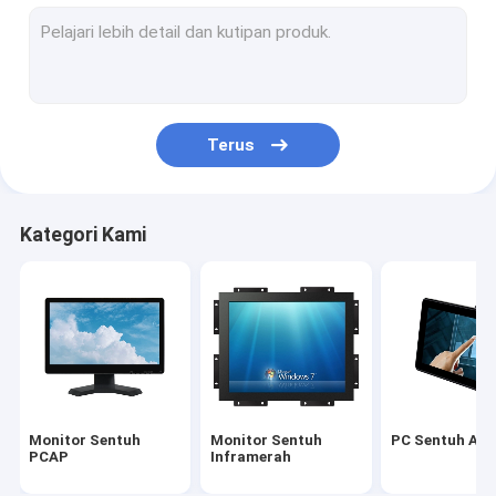
Layar Sentuh Inframerah
Monitor Tampilan Industri
Monitor Sentuh SAW
Terus
Foil Sentuh PCAP
Tampilan Iklan LCD Luar Ruangan
Kategori Kami
Papan Pengajaran Layar Sentuh
Panel LCD TFT
Layar Sentuh Gelombang Akustik Permukaan
Layar Sentuh Resistif
Monitor Sentuh
Monitor Sentuh
PC Sentuh AIO
Monitor Layar Sentuh Melengkung
PCAP
Inframerah