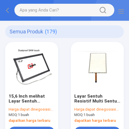
Semua Produk
(179)
15,6 Inch melihat
Layar Sentuh
Layar Sentuh
Resistif Multi Sentuh
Gelombang Akustik
10,4 Inch, Layar
Harga:
dapat dinegosiasikan
Harga:
dapat dinegosiasikan
Permukaan Dengan
Sentuh Lcd Resistif 5
MOQ:
1 buah
MOQ:
1 buah
Bingkai Aluminium
Kabel
dapatkan harga terbaru
dapatkan harga terbaru