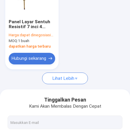
Wisata pabrik
Kontrol kualitas
Panel Layar Sentuh
Resistif 7 inci 4
Hubungi kami
Kawat Untuk
Harga:
dapat dinegosiasikan
Tampilan Industri
MOQ:
1 buah
Berita
dapatkan harga terbaru
Semua Kasus
Hubungi sekarang
Lihat Lebih
Monitor Sentuh PCAP
Monitor Sentuh Inframerah
Tinggalkan Pesan
Kami Akan Membalas Dengan Cepat
PC Sentuh AIO
Layar Sentuh PCAP