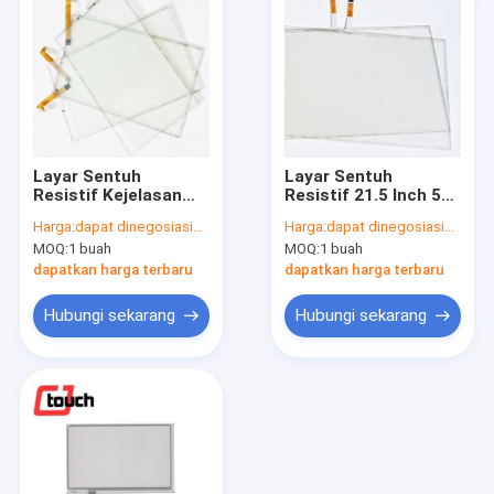
Layar Sentuh
Layar Sentuh
Resistif Kejelasan
Resistif 21.5 Inch 5
Tinggi Tahan Sidik
Kawat Untuk
Harga:
dapat dinegosiasikan
Harga:
dapat dinegosiasikan
Jari 4 Kawat 15 Inch
Peralatan Medis
MOQ:
1 buah
MOQ:
1 buah
dapatkan harga terbaru
dapatkan harga terbaru
Hubungi sekarang
Hubungi sekarang
Rumah
Produk
Tentang kita