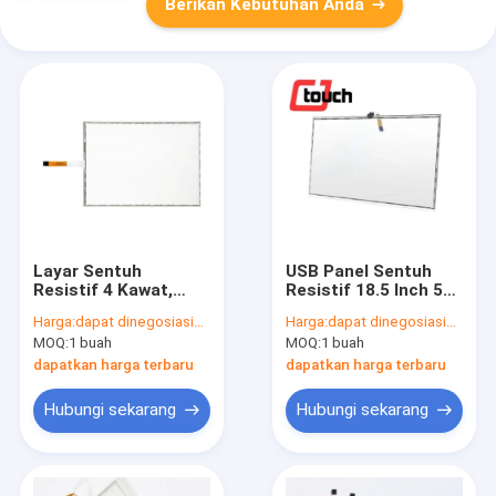
Berikan Kebutuhan Anda
Layar Sentuh
USB Panel Sentuh
Resistif 4 Kawat,
Resistif 18.5 Inch 5
Panel Layar Sentuh
Kawat Dengan 1 Titik
Harga:
dapat dinegosiasikan
Harga:
dapat dinegosiasikan
19 Inch Untuk
Sentuh
MOQ:
1 buah
MOQ:
1 buah
Monitor POS
dapatkan harga terbaru
dapatkan harga terbaru
Hubungi sekarang
Hubungi sekarang