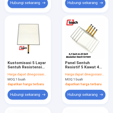
Hubungi sekarang
Hubungi sekarang
Kustomisasi 5 Layar
Panel Sentuh
Sentuh Resistensi
Resistif 5 Kawat 4
Kawat 15 "Waktu
Kawat 5.7-22 Inch 35
Harga:
dapat dinegosiasikan
Harga:
dapat dinegosiasikan
Respons Pendek
Juta Sentuhan Daya
MOQ:
1 buah
MOQ:
1 buah
Tahan
dapatkan harga terbaru
dapatkan harga terbaru
Hubungi sekarang
Hubungi sekarang