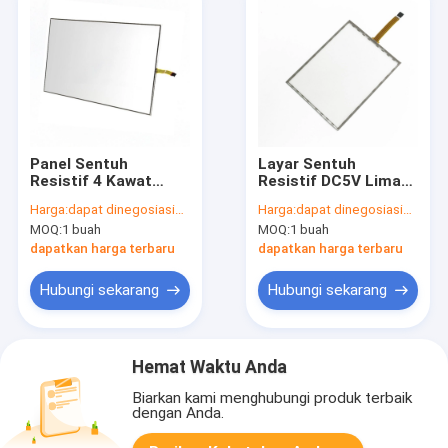
Panel Sentuh
Layar Sentuh
Resistif 4 Kawat
Resistif DC5V Lima
Sensitif Respons 17
Kawat Tipe
Harga:
dapat dinegosiasikan
Harga:
dapat dinegosiasikan
inci 15ms
Antarmuka USB 12.1
MOQ:
1 buah
MOQ:
1 buah
Inch
dapatkan harga terbaru
dapatkan harga terbaru
Hubungi sekarang
Hubungi sekarang
Hemat Waktu Anda
Biarkan kami menghubungi produk terbaik
dengan Anda.