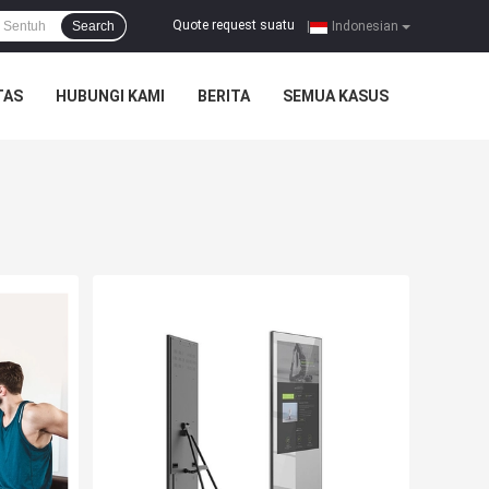
Quote request suatu
Search
|
Indonesian
TAS
HUBUNGI KAMI
BERITA
SEMUA KASUS