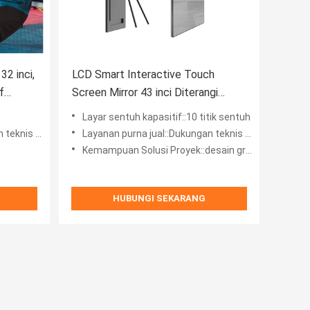
32 inci,
LCD Smart Interactive Touch
f
Screen Mirror 43 inci Diterangi
untuk Ruang Tamu
Layar sentuh kapasitif::10 titik sentuh
nis online
Layanan purna jual::Dukungan teknis online
Kemampuan Solusi Proyek::desain grafis, desain model 3D
HUBUNGI SEKARANG