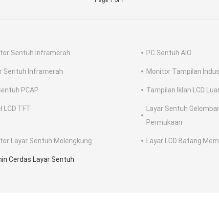
Page 1 of 1
tor Sentuh Inframerah
PC Sentuh AIO
r Sentuh Inframerah
Monitor Tampilan Indus
 Sentuh PCAP
Tampilan Iklan LCD Lu
l LCD TFT
Layar Sentuh Gelomban
Permukaan
tor Layar Sentuh Melengkung
Layar LCD Batang Me
in Cerdas Layar Sentuh