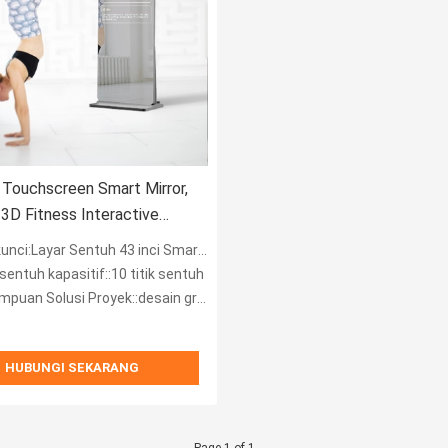
 Touchscreen Smart Mirror,
3D Fitness Interactive
ci:Layar Sentuh 43 inci Smart Fitness Mirror
sentuh kapasitif::10 titik sentuh
 Solusi Proyek::desain grafis, desain model 3D
HUBUNGI SEKARANG