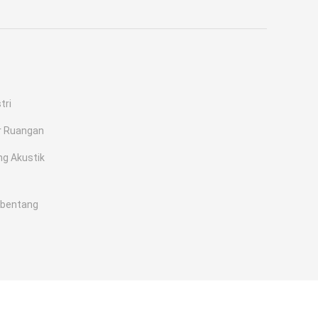
tri
ar Ruangan
g Akustik
mbentang