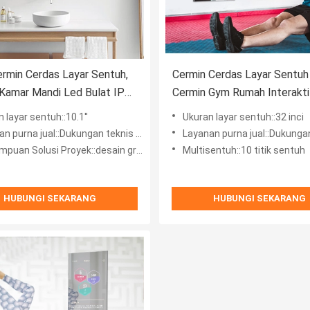
Cermin Cerdas Layar Sentuh,
Cermin Cerdas Layar Sentuh 
Kamar Mandi Led Bulat IP65
Cermin Gym Rumah Interakti
350cd / m2
 layar sentuh::10.1''
Ukuran layar sentuh::32 inci
n purna jual::Dukungan teknis online
Layanan purna jual::Dukungan tek
 Solusi Proyek::desain grafis, desain model 3D
Multisentuh::10 titik sentuh
HUBUNGI SEKARANG
HUBUNGI SEKARANG