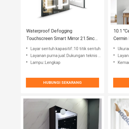
Waterproof Defogging
10.1 ''
Touchscreen Smart Mirror 21.5inch
Cermin 
Untuk Kamar Mandi
PCAP
Layar sentuh kapasitif::10 titik sentuh
Ukuran
Layanan purna jual::Dukungan teknis online
Layana
Lampu::Lengkap
Kemampuan
HUBUNGI SEKARANG