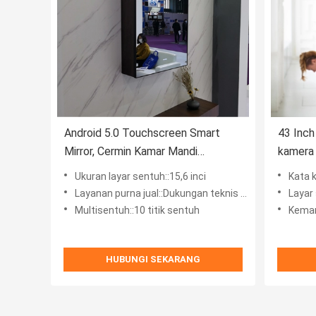
Android 5.0 Touchscreen Smart
43 Inch
Mirror, Cermin Kamar Mandi
kamera 
Interaktif 15,6 inci
Mirror
Ukuran layar sentuh::15,6 inci
Kata kun
Layanan purna jual::Dukungan teknis online
Layar 
Multisentuh::10 titik sentuh
Kemampuan
HUBUNGI SEKARANG