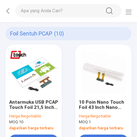
Foil Sentuh PCAP
(10)
Antarmuka USB PCAP
10 Poin Nano Touch
Touch Foil 21,5 Inch
Foil 43 Inch Nano
Dengan Papan
untuk Industri
Harga:
Negotiable
Harga:
Negotiable
Pengontrol
Komersial
MOQ:
10
MOQ:
1
dapatkan harga terbaru
dapatkan harga terbaru