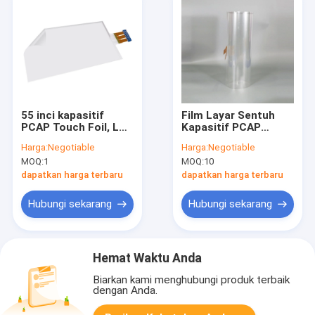
55 inci kapasitif
Film Layar Sentuh
PCAP Touch Foil, LCD
Kapasitif PCAP
Touch Screen Foil
Presisi Tinggi 75 inci
Harga:
Negotiable
Harga:
Negotiable
Film
interaktif
MOQ:
1
MOQ:
10
dapatkan harga terbaru
dapatkan harga terbaru
Hubungi sekarang
Hubungi sekarang
Hemat Waktu Anda
Biarkan kami menghubungi produk terbaik
dengan Anda.