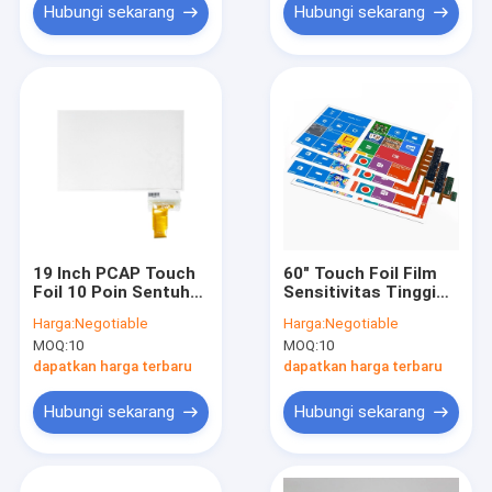
Hubungi sekarang
Hubungi sekarang
19 Inch PCAP Touch
60" Touch Foil Film
Foil 10 Poin Sentuh
Sensitivitas Tinggi
Untuk Industri /
Kapasitif dengan Sis
Harga:
Negotiable
Harga:
Negotiable
Bisnis
Controller
MOQ:
10
MOQ:
10
dapatkan harga terbaru
dapatkan harga terbaru
Hubungi sekarang
Hubungi sekarang