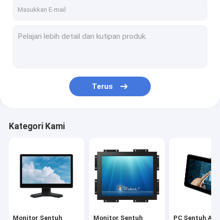
Hubungi kami
Monitor Sentuh PCAP
Monitor Sentuh Inframerah
Terus
PC Sentuh AIO
Layar Sentuh PCAP
Kategori Kami
Layar Sentuh Inframerah
Monitor Tampilan Industri
Monitor Sentuh SAW
Foil Sentuh PCAP
Monitor Sentuh
Monitor Sentuh
PC Sentuh AIO