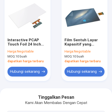
Interactive PCAP
Film Sentuh Layar
Touch Foil 24 Inch
Kapasitif yang
Projected Capacitive
diproyeksikan 43 Inch
Harga:
Negotiable
Harga:
Negotiable
Waterproof
dengan Antarmuka
MOQ:
10 buah
MOQ:
10 buah
USB
dapatkan harga terbaru
dapatkan harga terbaru
Hubungi sekarang
Hubungi sekarang
Rumah
Produk
Tinggalkan Pesan
Kami Akan Membalas Dengan Cepat
Tentang kita