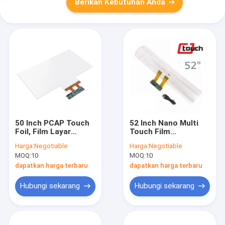
Berikan Kebutuhan Anda
50 Inch PCAP Touch
52 Inch Nano Multi
Foil, Film Layar
Touch Film
Sentuh Transparan
Transparan Tahan Air
Harga:
Negotiable
Harga:
Negotiable
20 Poin
Tahan Debu
MOQ:
10
MOQ:
10
dapatkan harga terbaru
dapatkan harga terbaru
Hubungi sekarang
Hubungi sekarang