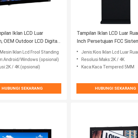
mpilan Iklan LCD Luar
Tampilan Iklan LCD Luar Ru
, OEM Outdoor LCD Digital
Inch Persetujuan FCC Siste
e Respon 6ms
Cerdas Industri
Mesin Iklan Lcd Frool Standing
Jenis:Kios Iklan Lcd Luar Ru
m:Android/Windows (opsional)
Resolusi Maks:2K / 4K
si:2K / 4K (opsional)
Kaca:Kaca Tempered 5MM
HUBUNGI SEKARANG
HUBUNGI SEKARANG