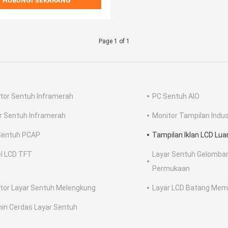
HUBUNGI SEKARANG
Page 1 of 1
tor Sentuh Inframerah
PC Sentuh AIO
r Sentuh Inframerah
Monitor Tampilan Indus
 Sentuh PCAP
Tampilan Iklan LCD Lu
l LCD TFT
Layar Sentuh Gelomban
Permukaan
tor Layar Sentuh Melengkung
Layar LCD Batang Me
in Cerdas Layar Sentuh