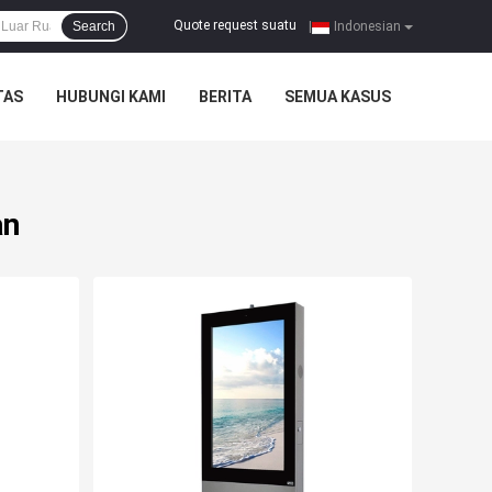
Quote request suatu
Search
|
Indonesian
TAS
HUBUNGI KAMI
BERITA
SEMUA KASUS
an