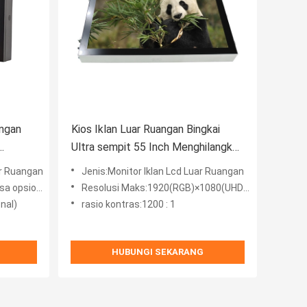
angan
Kios Iklan Luar Ruangan Bingkai
Ultra sempit 55 Inch Menghilangkan
Panas dengan Cepat
ar Ruangan
Jenis:Monitor Iklan Lcd Luar Ruangan
opsional)
Resolusi Maks:1920(RGB)×1080(UHD), Opsional 4K
nal)
rasio kontras:1200 : 1
HUBUNGI SEKARANG