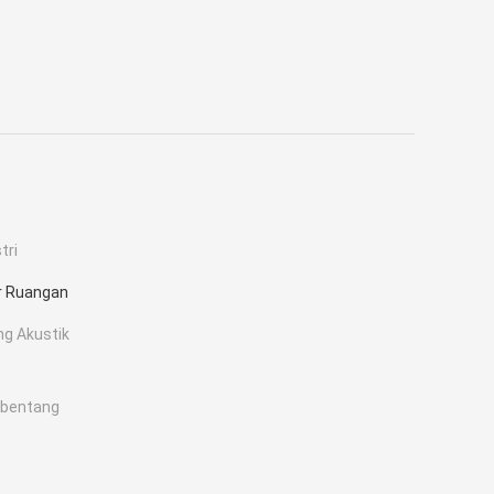
tri
ar Ruangan
g Akustik
mbentang