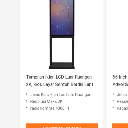
Tampilan Iklan LCD Luar Ruangan
65 Inc
2K, Kios Layar Sentuh Berdiri Lantai
Adverti
32 '' 2000 nits
IP65 W
Jenis:Kios Iklan Lcd Luar Ruangan
Jenis
Resolusi Maks:2K
Resol
rasio kontras:4000 : 1
Kaca