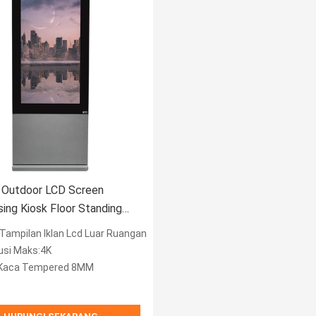
h Outdoor LCD Screen
sing Kiosk Floor Standing
aterproof
:Tampilan Iklan Lcd Luar Ruangan
usi Maks:4K
:Kaca Tempered 8MM