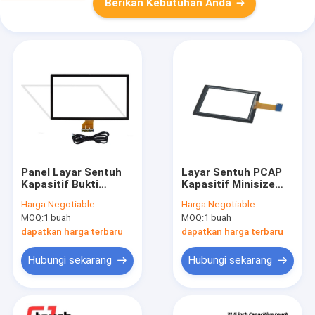
Berikan Kebutuhan Anda
Panel Layar Sentuh
Layar Sentuh PCAP
Kapasitif Bukti
Kapasitif Minisize
Perusak
Untuk Loker Cerdas
Harga:
Negotiable
Harga:
Negotiable
10.4 Inch
MOQ:
1 buah
MOQ:
1 buah
dapatkan harga terbaru
dapatkan harga terbaru
Hubungi sekarang
Hubungi sekarang