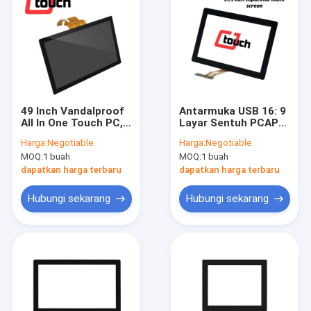
49 Inch Vandalproof
Antarmuka USB 16: 9
All In One Touch PC,
Layar Sentuh PCAP
Panel Layar Sentuh
21,5 Inci Untuk
Harga:
Negotiable
Harga:
Negotiable
Kapasitif untuk
Terminal POS
MOQ:
1 buah
MOQ:
1 buah
Pendidikan
dapatkan harga terbaru
dapatkan harga terbaru
Hubungi sekarang
Hubungi sekarang
Rumah
Produk
Tentang kita