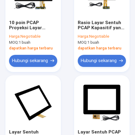
Hubungi kami
10 poin PCAP
Rasio Layar Sentuh
Proyeksi Layar
PCAP Kapasitif yang
Monitor Sentuh PCAP
Sentuh Kapasitif
diproyeksikan 4:3
Harga:
Negotiable
Harga:
Negotiable
Untuk Kios 11,6 Inch
Persegi 12.1 inci
MOQ:
1 buah
MOQ:
1 buah
Monitor Sentuh Inframerah
dapatkan harga terbaru
dapatkan harga terbaru
PC Sentuh AIO
Hubungi sekarang
Hubungi sekarang
Layar Sentuh PCAP
Layar Sentuh Inframerah
Monitor Tampilan Industri
Monitor Sentuh SAW
Foil Sentuh PCAP
Layar Sentuh
Layar Sentuh PCAP