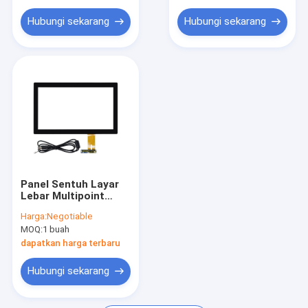
Hubungi sekarang
Hubungi sekarang
Panel Sentuh Layar
Lebar Multipoint
ODM, Layar Sentuh
Harga:
Negotiable
Kapasitif Proyeksi
MOQ:
1 buah
17,3 Inch
dapatkan harga terbaru
Hubungi sekarang