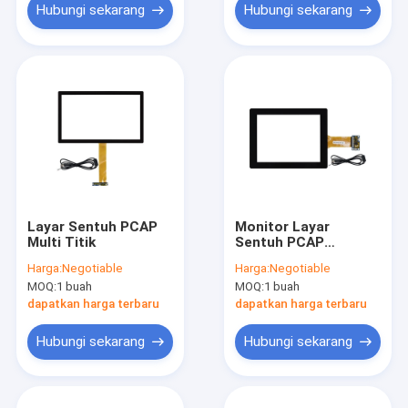
Hubungi sekarang
Hubungi sekarang
Layar Sentuh PCAP
Monitor Layar
Multi Titik
Sentuh PCAP
Kapasitif Permukaan
Harga:
Negotiable
Harga:
Negotiable
Dengan Antarmuka
MOQ:
1 buah
MOQ:
1 buah
USB 10,4 Inci Anti
Silau
dapatkan harga terbaru
dapatkan harga terbaru
Hubungi sekarang
Hubungi sekarang