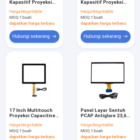
Kapasitif Proyeksi
Kapasitif Proyeksi
Tampilan Iklan LCD Luar Ruangan
CJTOUCH, Panel
Kecil Untuk Mesin
Harga:
Negotiable
Harga:
Negotiable
Sentuh PCAP 16:10
Gaming 8.4 Inch
MOQ:
Papan Pengajaran Layar Sentuh
1 buah
MOQ:
1 buah
12.1 '' Tahan Lama
dapatkan harga terbaru
dapatkan harga terbaru
Panel LCD TFT
Hubungi sekarang
Hubungi sekarang
Layar Sentuh Gelombang Akustik Permukaan
Layar Sentuh Resistif
Monitor Layar Sentuh Melengkung
Layar LCD Batang Membentang
Papan Tulis Interaktif Pendidikan
17 Inch Multitouch
Panel Layar Sentuh
Cermin Cerdas Layar Sentuh
Proyeksi Capacitive
PCAP Antiglare 23,6
Touch Monitor Anti-
Inch Dengan 10 Titik
Harga:
Negotiable
Harga:
Negotiable
silau Tahan Air
Sentuh
MOQ:
1 buah
MOQ:
1 buah
dapatkan harga terbaru
dapatkan harga terbaru