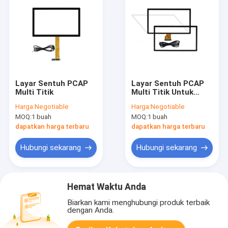
Layar Sentuh PCAP
Layar Sentuh PCAP
Multi Titik
Multi Titik Untuk
Pendidikan 32 "-55"
Harga:
Negotiable
Harga:
Negotiable
Tegangan Input 5V
MOQ:
1 buah
MOQ:
1 buah
dapatkan harga terbaru
dapatkan harga terbaru
Hubungi sekarang
Hubungi sekarang
Hemat Waktu Anda
Biarkan kami menghubungi produk terbaik
dengan Anda.