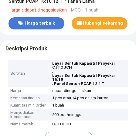
Sentuh PCAP 16:10 12.1 '' Tahan Lama
Harga：dapat dinegosiasikan
MOQ：1 buah
Harga terbaik
Hubungi sekarang
Deskripsi Produk
Layar Sentuh Kapasitif Proyeksi
CJTOUCH
,
Sorotan
Layar Sentuh Kapasitif Proyeksi
16:10
,
Panel Sentuh PCAP 12.1 ''
Harga
dapat dinegosiasikan
Kemasan rincian
1 pcs atau 14 pcs dalam karton
Kuantitas min Order
1 buah
Menyediakan
500 pcs/minggu
kemampuan
Nama merek
CJTOUCH