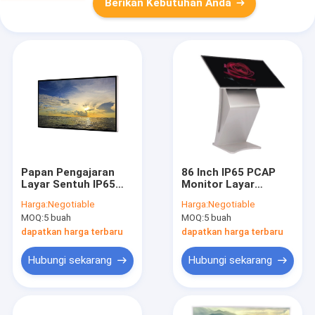
Berikan Kebutuhan Anda
Papan Pengajaran
86 Inch IP65 PCAP
Layar Sentuh IP65
Monitor Layar
PCAP 86 Inch Untuk
Sentuh Mesin AIO
Harga:
Negotiable
Harga:
Negotiable
Pendidikan
Cerdas 350cdm
MOQ:
5 buah
MOQ:
5 buah
dapatkan harga terbaru
dapatkan harga terbaru
Hubungi sekarang
Hubungi sekarang