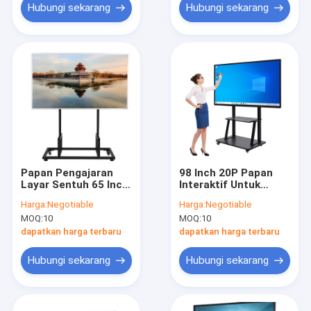
Hubungi sekarang
Hubungi sekarang
Papan Pengajaran
98 Inch 20P Papan
Layar Sentuh 65 Inch
Interaktif Untuk
20 Poin IR Resolusi
Pendidikan Area
Harga:
Negotiable
Harga:
Negotiable
Tinggi
visual 2158×1214mm
MOQ:
10
MOQ:
10
dapatkan harga terbaru
dapatkan harga terbaru
Hubungi sekarang
Hubungi sekarang