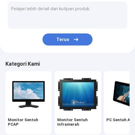
Tampilan Iklan LCD Luar Ruangan
Papan Pengajaran Layar Sentuh
Panel LCD TFT
Terus
Layar Sentuh Gelombang Akustik Permukaan
Layar Sentuh Resistif
Kategori Kami
Monitor Layar Sentuh Melengkung
Layar LCD Batang Membentang
Papan Tulis Interaktif Pendidikan
Cermin Cerdas Layar Sentuh
Monitor Sentuh
Monitor Sentuh
PC Sentuh AIO
PCAP
Inframerah