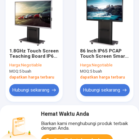
1.8GHz Touch Screen
86 Inch IP65 PCAP
Teaching Board IP65
Touch Screen Smart
PCAP Monitor Layar
Board Untuk
Harga:
Negotiable
Harga:
Negotiable
Sentuh
Pendidikan
MOQ:
5 buah
MOQ:
5 buah
Pengajaran
dapatkan harga terbaru
dapatkan harga terbaru
Hubungi sekarang
Hubungi sekarang
Hemat Waktu Anda
Biarkan kami menghubungi produk terbaik
dengan Anda.