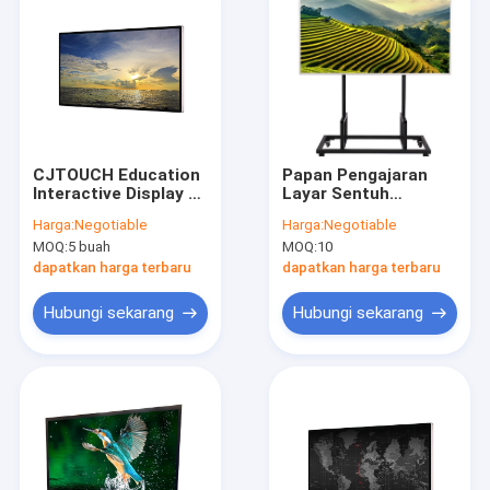
CJTOUCH Education
Papan Pengajaran
Interactive Display 65
Layar Sentuh
Inch Smart
Inframerah, 20 Poin
Harga:
Negotiable
Harga:
Negotiable
Interconnect PCAP
86 '' Semua Dalam
MOQ:
5 buah
MOQ:
10
Satu Papan Tulis
dapatkan harga terbaru
dapatkan harga terbaru
Hubungi sekarang
Hubungi sekarang
Rumah
Produk
Tentang kita