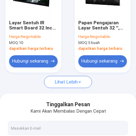
Hubungi kami
Layar Sentuh IR
Papan Pengajaran
Smart Board 32 Inch
Layar Sentuh 32 '',
Monitor Sentuh PCAP
20 Poin Resolusi
Monitor Tampilan
Harga:
Negotiable
Harga:
Negotiable
Tinggi
Iklan 350cdm
MOQ:
10
MOQ:
5 buah
Monitor Sentuh Inframerah
dapatkan harga terbaru
dapatkan harga terbaru
PC Sentuh AIO
Hubungi sekarang
Hubungi sekarang
Layar Sentuh PCAP
Lihat Lebih
Layar Sentuh Inframerah
Monitor Tampilan Industri
Tinggalkan Pesan
Kami Akan Membalas Dengan Cepat
Monitor Sentuh SAW
Foil Sentuh PCAP