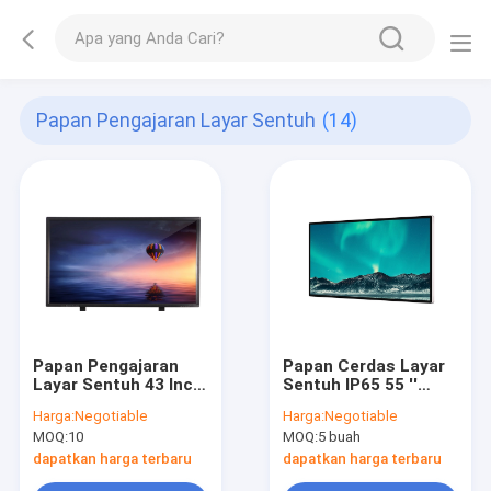
Papan Pengajaran Layar Sentuh
(14)
Papan Pengajaran
Papan Cerdas Layar
Layar Sentuh 43 Inch
Sentuh IP65 55 ''
350 nits 1920x1080 /
Untuk Mengajar
Harga:
Negotiable
Harga:
Negotiable
2160x3840
Definisi Tinggi
MOQ:
10
MOQ:
5 buah
dapatkan harga terbaru
dapatkan harga terbaru