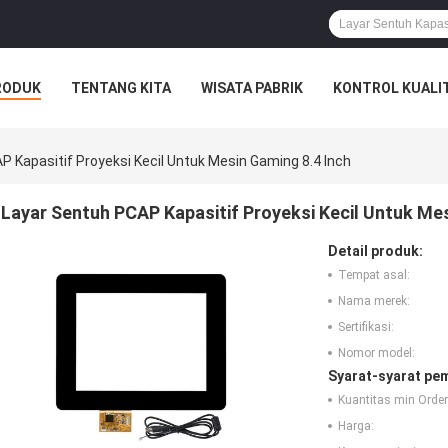
RODUK
TENTANG KITA
WISATA PABRIK
KONTROL KUALI
P Kapasitif Proyeksi Kecil Untuk Mesin Gaming 8.4 Inch
Layar Sentuh PCAP Kapasitif Proyeksi Kecil Untuk Mes
Detail produk:
Tempat asal:
Nama merek:
Sertifikasi:
Nomor model:
Syarat-syarat pe
Kuantitas min Order
Harga: