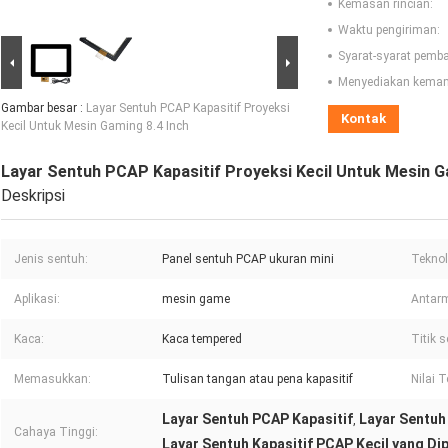
Kemasan rincian:
Waktu pengiriman:
Syarat-syarat pemb
Menyediakan kema
Gambar besar :
Layar Sentuh PCAP Kapasitif Proyeksi
Kontak
Kecil Untuk Mesin Gaming 8.4 Inch
Layar Sentuh PCAP Kapasitif Proyeksi Kecil Untuk Mesin G
Deskripsi
Jenis sentuh:
Panel sentuh PCAP ukuran mini
Teknol
Aplikasi:
mesin game
Antar
Kaca:
Kaca tempered
Titik 
Memasukkan:
Tulisan tangan atau pena kapasitif
Nilai 
Layar Sentuh PCAP Kapasitif
Layar Sentu
,
Cahaya Tinggi:
Layar Sentuh Kapasitif PCAP Kecil yang Di