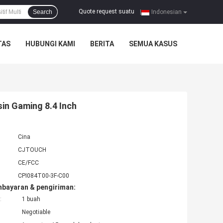
Quote request suatu
Search
|
Indonesian
TAS
HUBUNGI KAMI
BERITA
SEMUA KASUS
in Gaming 8.4 Inch
Cina
CJTOUCH
CE/FCC
CPI084T00-3F-C00
mbayaran & pengiriman:
:
1 buah
Negotiable