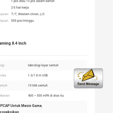
1 pcs atau 15 pcs dalam karton
2-5 hari kerja
ayaran:
T/T, Western Union, L/C
mpuan:
500 pcs/minggu
aming 8.4 Inch
ogi:
teknologi layar sentuh
muka:
1.3/1.8 m USB
sentuh:
10 titik sentuh
Tekanan:
400 ~ 500 mPA di atas 6u
h PCAP Untuk Mesin Game
,
proyeksikan