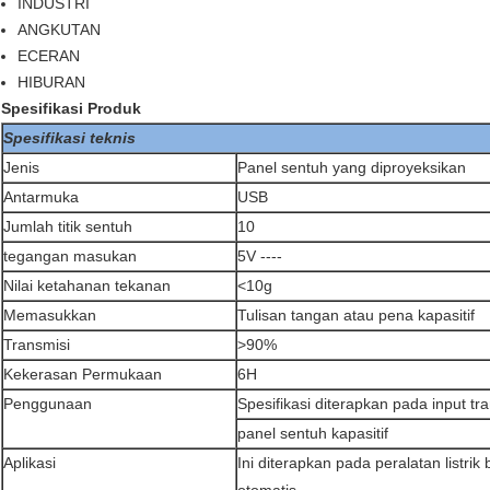
INDUSTRI
ANGKUTAN
ECERAN
HIBURAN
Spesifikasi Produk
Spesifikasi teknis
Jenis
Panel sentuh yang diproyeksikan
Antarmuka
USB
Jumlah titik sentuh
10
tegangan masukan
5V ----
Nilai ketahanan tekanan
<10g
Memasukkan
Tulisan tangan atau pena kapasitif
Transmisi
>90%
Kekerasan Permukaan
6H
Penggunaan
Spesifikasi diterapkan pada input tr
panel sentuh kapasitif
Aplikasi
Ini diterapkan pada peralatan listrik 