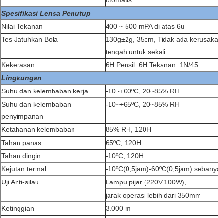
otomatis
Spesifikasi Lensa Penutup
Nilai Tekanan
400 ~ 500 mPA di atas 6u
Tes Jatuhkan Bola
130g±2g, 35cm, Tidak ada kerusakan
tengah untuk sekali.
Kekerasan
6H Pensil: 6H Tekanan: 1N/45.
Lingkungan
Suhu dan kelembaban kerja
-10~+60ºC, 20~85% RH
Suhu dan kelembaban
-10~+65ºC, 20~85% RH
penyimpanan
Ketahanan kelembaban
85% RH, 120H
Tahan panas
65ºC, 120H
Tahan dingin
-10ºC, 120H
Kejutan termal
-10ºC(0,5jam)-60ºC(0,5jam) sebanya
Uji Anti-silau
Lampu pijar (220V,100W),
jarak operasi lebih dari 350mm
Ketinggian
3.000 m