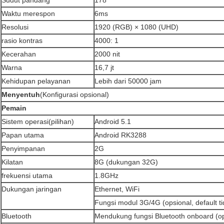
Sudut pandang
178
Waktu merespon
6ms
Resolusi
1920 (RGB) × 1080 (UHD)
rasio kontras
4000: 1
Kecerahan
2000 nit
Warna
16,7 jt
Kehidupan pelayanan
Lebih dari 50000 jam
Menyentuh
(Konfigurasi opsional)
Pemain
Sistem operasi(
pilihan
)
Android 5.1
Papan utama
Android RK3288
Penyimpanan
2G
Kilatan
8G (dukungan 32G)
frekuensi utama
1.8GHz
Dukungan jaringan
Ethernet, WiFi
Fungsi modul 3G/4G (opsional, default t
Bluetooth
Mendukung fungsi Bluetooth onboard (ops