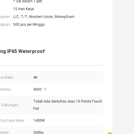
1 set dalam 1 peti
15 Hari Kerja
ayaran:
L/C, T/T, Western Union, MoneyGram
mpuan:
500 pcs per Minggu
ing IP65 Waterproof
si Maks:
4K
kontras:
4000 : 1
Tidak Ada Sentuhan atau 10 PointsTouch
h Dukungan:
Foil
si Daya Kerja:
1400W
mesin:
300kg