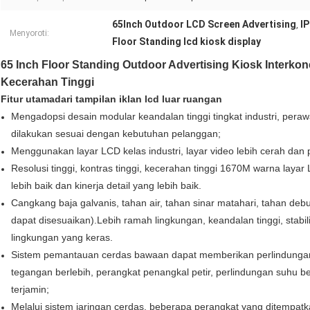
65Inch Outdoor LCD Screen Advertising
I
,
Menyoroti:
Floor Standing lcd kiosk display
65 Inch Floor Standing Outdoor Advertising Kiosk Interkon
Kecerahan Tinggi
Fitur utama
dari tampilan iklan lcd luar ruangan
Mengadopsi desain modular keandalan tinggi tingkat industri, per
dilakukan sesuai dengan kebutuhan pelanggan;
Menggunakan layar LCD kelas industri, layar video lebih cerah dan p
Resolusi tinggi, kontras tinggi, kecerahan tinggi 1670M warna layar L
lebih baik dan kinerja detail yang lebih baik.
Cangkang baja galvanis, tahan air, tahan sinar matahari, tahan deb
dapat disesuaikan).Lebih ramah lingkungan, keandalan tinggi, stabil
lingkungan yang keras.
Sistem pemantauan cerdas bawaan dapat memberikan perlindungan
tegangan berlebih, perangkat penangkal petir, perlindungan suhu b
terjamin;
Melalui sistem jaringan cerdas, beberapa perangkat yang ditempatk