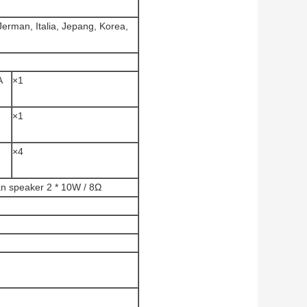
Jerman, Italia, Jepang, Korea,
A
×1
×1
×4
n speaker 2 * 10W / 8Ω