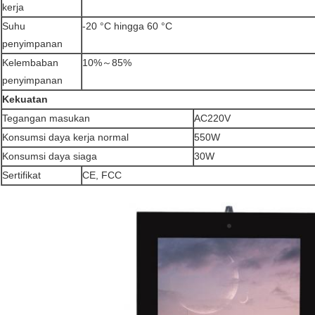
kerja
Suhu
-20 °C hingga 60 °C
penyimpanan
Kelembaban
10%～85%
penyimpanan
Kekuatan
Tegangan masukan
AC220V
Konsumsi daya kerja normal
550W
Konsumsi daya siaga
30W
Sertifikat
CE, FCC