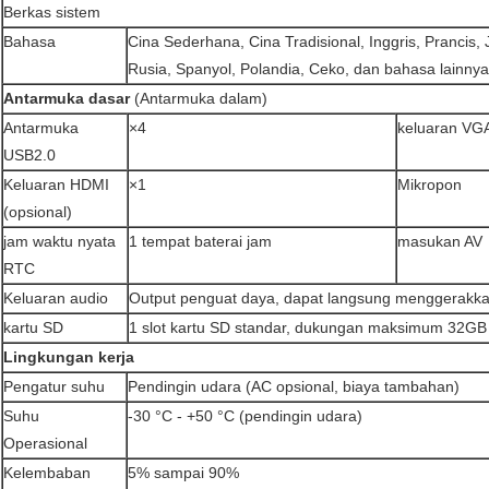
Berkas sistem
Bahasa
Cina Sederhana, Cina Tradisional, Inggris, Prancis, 
Rusia, Spanyol, Polandia, Ceko, dan bahasa lainnya
Antarmuka dasar
(Antarmuka dalam)
Antarmuka
×4
keluaran VG
USB2.0
Keluaran HDMI
×1
Mikropon
(opsional)
jam waktu nyata
1 tempat baterai jam
masukan AV
RTC
Keluaran audio
Output penguat daya, dapat langsung menggerakka
kartu SD
1 slot kartu SD standar, dukungan maksimum 32GB
Lingkungan kerja
Pengatur suhu
Pendingin udara (AC opsional, biaya tambahan)
Suhu
-30 °C - +50 °C (pendingin udara)
Operasional
Kelembaban
5% sampai 90%