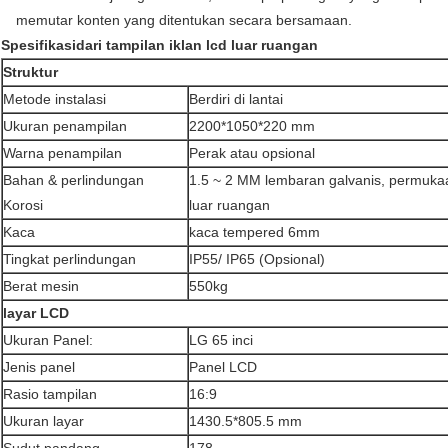
memutar konten yang ditentukan secara bersamaan.
Spesifikasi
dari tampilan iklan lcd luar ruangan
Struktur
Metode instalasi
Berdiri di lantai
Ukuran penampilan
2200*1050*220 mm
Warna penampilan
Perak atau opsional
Bahan & perlindungan
1.5 ~ 2 MM lembaran galvanis, permuk
Korosi
luar ruangan
Kaca
kaca tempered 6mm
Tingkat perlindungan
IP55/ IP65 (Opsional)
Berat mesin
550kg
layar LCD
Ukuran Panel:
LG 65 inci
Jenis panel
Panel LCD
Rasio tampilan
16:9
Ukuran layar
1430.5*805.5 mm