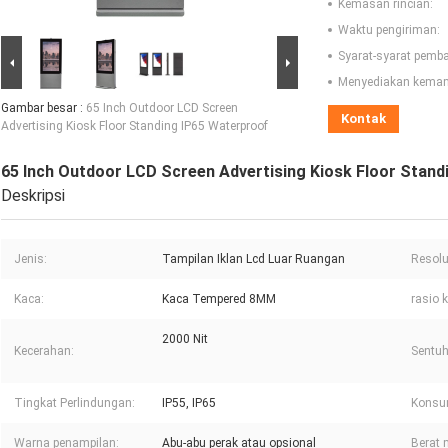
Kemasan rincian:
Waktu pengiriman:
Syarat-syarat pemb
Menyediakan kema
Gambar besar :
65 Inch Outdoor LCD Screen
Kontak
Advertising Kiosk Floor Standing IP65 Waterproof
65 Inch Outdoor LCD Screen Advertising Kiosk Floor Stand
Deskripsi
Jenis:
Tampilan Iklan Lcd Luar Ruangan
Resolu
Kaca:
Kaca Tempered 8MM
rasio 
2000 Nit
Kecerahan:
Sentu
Tingkat Perlindungan:
IP55, IP65
Konsum
Warna penampilan:
Abu-abu perak atau opsional
Berat 