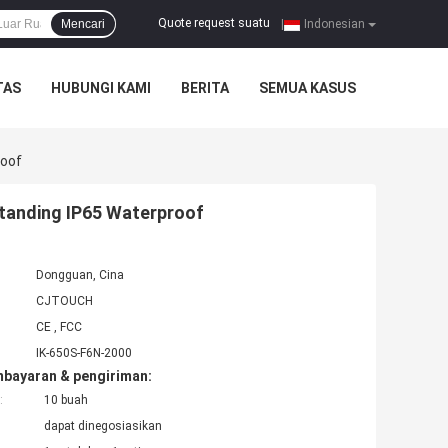
Quote request suatu
Mencari
|
Indonesian
TAS
HUBUNGI KAMI
BERITA
SEMUA KASUS
roof
Standing IP65 Waterproof
Dongguan, Cina
CJTOUCH
CE , FCC
IK-650S-F6N-2000
mbayaran & pengiriman:
:
10 buah
dapat dinegosiasikan