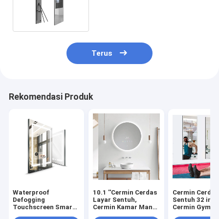
untuk Ruang Tamu
Terus
Rekomendasi Produk
Waterproof
10.1 ''Cermin Cerdas
Cermin Cerdas
Defogging
Layar Sentuh,
Sentuh 32 inci
Touchscreen Smart
Cermin Kamar Mandi
Cermin Gym R
Mirror 21.5inch
Led Bulat IP65 PCAP
Interaktif 350