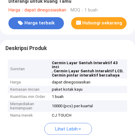
Diterangi untuk Ruang Tamu
Harga：dapat dinegosiasikan
MOQ：1 buah
Harga terbaik
Hubungi sekarang
Deskripsi Produk
Cermin Layar Sentuh Interaktif 43
inci
Sorotan
,
,
Cermin Layar Sentuh Interaktif LCD
Cermin pintar interaktif bercahaya
Harga
dapat dinegosiasikan
Kemasan rincian
paket kotak kayu
Kuantitas min Order
1 buah
Menyediakan
10000 (pcs) per kuartal
kemampuan
Nama merek
CJ TOUCH
Lihat Lebih