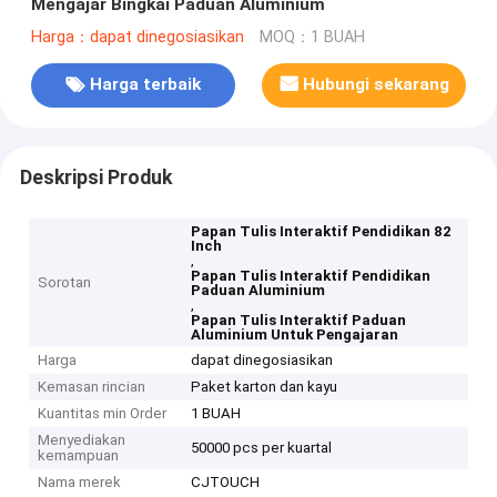
Mengajar Bingkai Paduan Aluminium
Harga：dapat dinegosiasikan
MOQ：1 BUAH
Harga terbaik
Hubungi sekarang
Deskripsi Produk
Papan Tulis Interaktif Pendidikan 82
Inch
,
Papan Tulis Interaktif Pendidikan
Sorotan
Paduan Aluminium
,
Papan Tulis Interaktif Paduan
Aluminium Untuk Pengajaran
Harga
dapat dinegosiasikan
Kemasan rincian
Paket karton dan kayu
Kuantitas min Order
1 BUAH
Menyediakan
50000 pcs per kuartal
kemampuan
Nama merek
CJTOUCH