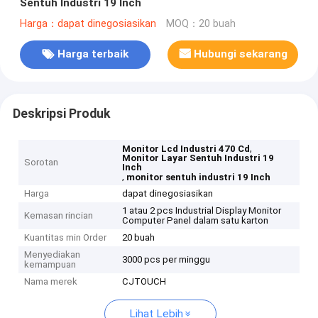
Sentuh Industri 19 Inch
Harga：dapat dinegosiasikan
MOQ：20 buah
Harga terbaik
Hubungi sekarang
Deskripsi Produk
,
Monitor Lcd Industri 470 Cd
Monitor Layar Sentuh Industri 19
Sorotan
Inch
,
monitor sentuh industri 19 Inch
Harga
dapat dinegosiasikan
1 atau 2 pcs Industrial Display Monitor
Kemasan rincian
Computer Panel dalam satu karton
Kuantitas min Order
20 buah
Menyediakan
3000 pcs per minggu
kemampuan
Nama merek
CJTOUCH
Lihat Lebih