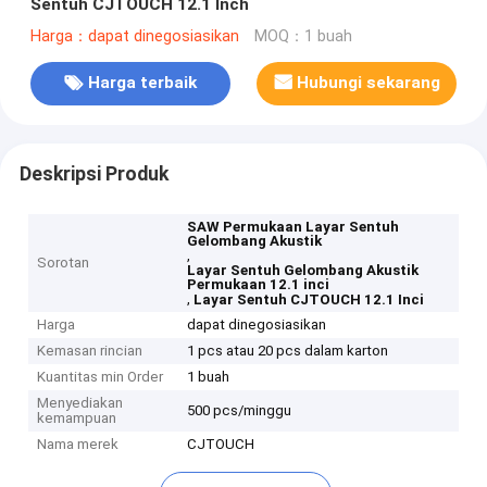
Sentuh CJTOUCH 12.1 Inch
Harga：dapat dinegosiasikan
MOQ：1 buah
Harga terbaik
Hubungi sekarang
Deskripsi Produk
SAW Permukaan Layar Sentuh
Gelombang Akustik
,
Sorotan
Layar Sentuh Gelombang Akustik
Permukaan 12.1 inci
,
Layar Sentuh CJTOUCH 12.1 Inci
Harga
dapat dinegosiasikan
Kemasan rincian
1 pcs atau 20 pcs dalam karton
Kuantitas min Order
1 buah
Menyediakan
500 pcs/minggu
kemampuan
Nama merek
CJTOUCH