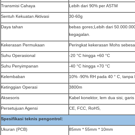
Transmisi Cahaya
Lebih dari 90% per ASTM
Sentuh Kekuatan Aktivasi
30-60g
Daya tahan
bebas gores;Lebih dari 50.000.000
kegagalan.
Kekerasan Permukaan
Peringkat kekerasan Mohs sebesa
Suhu Operasional
-20 °C hingga +60 °C
Suhu Penyimpanan
-40 °C hingga +70 °C
Kelembaban
10% -90% RH pada 40 ° C, tanpa 
Ketinggian Operasi
3800m
Aksesoris
Kabel konektor, lem dua sisi, gari
Persetujuan Agensi
CE, FCC, RoHS,
Spesifikasi teknis pengontrol:
Ukuran (PCB)
85mm * 55mm * 10mm