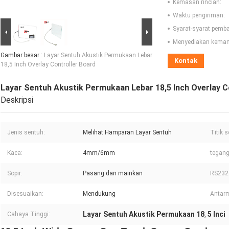
Kemasan rincian:
Waktu pengiriman:
Syarat-syarat pemb
Menyediakan kema
Gambar besar :
Layar Sentuh Akustik Permukaan Lebar
Kontak
18,5 Inch Overlay Controller Board
Layar Sentuh Akustik Permukaan Lebar 18,5 Inch Overlay C
Deskripsi
Jenis sentuh:
Melihat Hamparan Layar Sentuh
Titik 
Kaca:
4mm/6mm
tegan
Sopir:
Pasang dan mainkan
RS232
Disesuaikan:
Mendukung
Antar
Layar Sentuh Akustik Permukaan 18
5 Inci
Cahaya Tinggi:
,