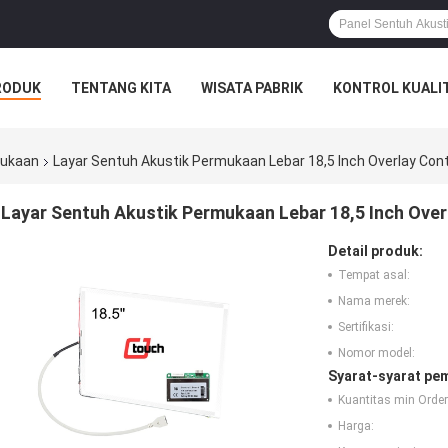
RODUK
TENTANG KITA
WISATA PABRIK
KONTROL KUALI
mukaan
Layar Sentuh Akustik Permukaan Lebar 18,5 Inch Overlay Cont
Layar Sentuh Akustik Permukaan Lebar 18,5 Inch Over
Detail produk:
Tempat asal:
Nama merek:
Sertifikasi:
Nomor model:
Syarat-syarat pe
Kuantitas min Order
Harga: