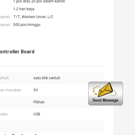
1 pcs atau 20 pcs dalam karton
1-2 hari kerja
ayaran:
T/T, Western Union, L/C
mpuan:
500 pcs/minggu
ontroller Board
sentuh:
satu titik sentuh
gan masukan:
5V
:
Pilihan
muka:
USB