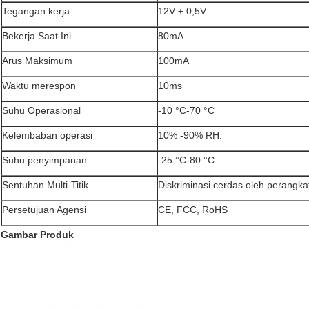
Tegangan kerja
12V ± 0,5V
Bekerja Saat Ini
80mA
Arus Maksimum
100mA
Waktu merespon
10ms
Suhu Operasional
-10 °C-70 °C
Kelembaban operasi
10% -90% RH.
Suhu penyimpanan
-25 °C-80 °C
Sentuhan Multi-Titik
Diskriminasi cerdas oleh perangka
Persetujuan Agensi
CE, FCC, RoHS
Gambar Produk