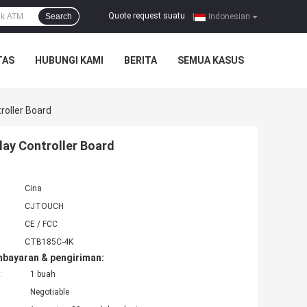
Quote request suatu
Search
|
Indonesian
TAS
HUBUNGI KAMI
BERITA
SEMUA KASUS
roller Board
lay Controller Board
Cina
CJTOUCH
CE / FCC
CTB185C-4K
mbayaran & pengiriman:
:
1 buah
Negotiable