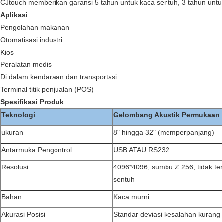
CJtouch memberikan garansi 5 tahun untuk kaca sentuh, 3 tahun untu
Aplikasi
Pengolahan makanan
Otomatisasi industri
Kios
Peralatan medis
Di dalam kendaraan dan transportasi
Terminal titik penjualan (POS)
Spesifikasi Produk
Teknologi
Gelombang Akustik Permukaan
ukuran
8" hingga 32" (memperpanjang)
Antarmuka Pengontrol
USB ATAU RS232
Resolusi
4096*4096, sumbu Z 256, tidak ter
sentuh
Bahan
Kaca murni
Akurasi Posisi
Standar deviasi kesalahan kurang 