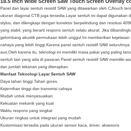
18.5 Inch Wide Screen Saw Touch Screen Overlay co
Panel dan layar sentuh resistif SAW yang ditawarkan oleh CJtouch ter
ukuran diagonal CTB juga tersedia.Layar sentuh ini dapat digunakan de
stylus, dan dilengkapi dengan konektor berpelindung dan resolusi 40
yang stabil, yang berarti respons sentuh selalu akurat. Jika dibandingk
gelombang akustik permukaan lebih unggul.Ini memberikan kejelasan g
cahaya yang lebih tinggi.Karena panel sentuh resistif SAW seluruhnya 
aus;Oleh karena itu, teknologi ini memiliki masa pakai yang paling lam
sentuh lain yang ada di pasaran.Panel sentuh resistif SAW memiliki w
dan jumlah tekanan yang diterapkan.
Manfaat Teknologi Layar Sentuh SAW
Daya tahan tinggi.Tahan gores.
Kejernihan tinggi dan transmisi cahaya
Mudah untuk menyesuaikan.
Kekuatan mekanik yang kuat
Waktu respons yang singkat
Ukuran ringkas untuk integrasi yang mudah
Kustomisasi tersedia pada ukuran sensor kaca, driver, aksesoris