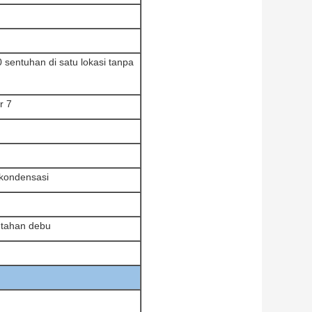
 sentuhan di satu lokasi tanpa
r 7
kondensasi
s tahan debu