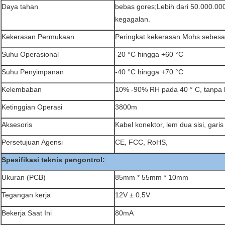
Daya tahan
bebas gores;Lebih dari 50.000.000
kegagalan.
Kekerasan Permukaan
Peringkat kekerasan Mohs sebesa
Suhu Operasional
-20 °C hingga +60 °C
Suhu Penyimpanan
-40 °C hingga +70 °C
Kelembaban
10% -90% RH pada 40 ° C, tanpa 
Ketinggian Operasi
3800m
Aksesoris
Kabel konektor, lem dua sisi, gari
Persetujuan Agensi
CE, FCC, RoHS,
Spesifikasi teknis pengontrol:
Ukuran (PCB)
85mm * 55mm * 10mm
Tegangan kerja
12V ± 0,5V
Bekerja Saat Ini
80mA