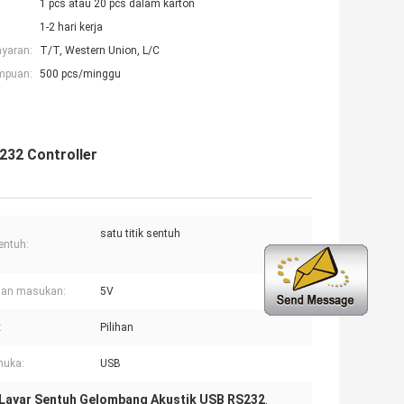
1 pcs atau 20 pcs dalam karton
1-2 hari kerja
ayaran:
T/T, Western Union, L/C
mpuan:
500 pcs/minggu
232 Controller
satu titik sentuh
sentuh:
gan masukan:
5V
:
Pilihan
muka:
USB
Layar Sentuh Gelombang Akustik USB RS232
,