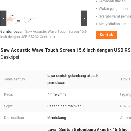
Kemasan rincian:
Waktu pengiriman:
Syarat-syarat pemb
Menyediakan kema
Gambar besar :
Saw Acoustic Wave Touch Screen 15.6
Kontak
Inch dengan USB RS232 Controller
Saw Acoustic Wave Touch Screen 15.6 Inch dengan USB RS
Deskripsi
layar sentuh gelombang akustik
Jenis sentuh:
Titik 
permukaan
Kaca:
4mm/6mm
tegan
Sopir:
Pasang dan mainkan
RS232
Disesuaikan:
Mendukung
Antar
Layar Sentuh Gelombang Akustik 15.6 Inci
,