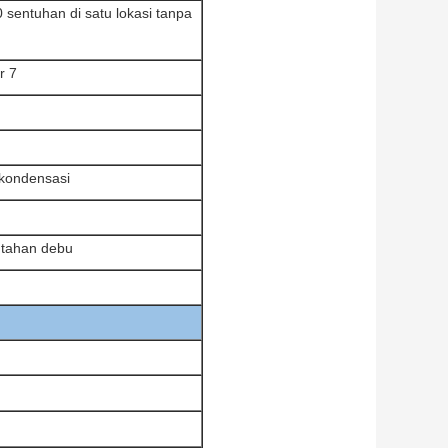
 sentuhan di satu lokasi tanpa
r 7
kondensasi
s tahan debu