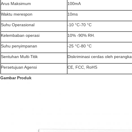
Arus Maksimum
100mA
Waktu merespon
10ms
Suhu Operasional
-10 °C-70 °C
Kelembaban operasi
10% -90% RH.
Suhu penyimpanan
-25 °C-80 °C
Sentuhan Multi-Titik
Diskriminasi cerdas oleh perangka
Persetujuan Agensi
CE, FCC, RoHS
Gambar Produk