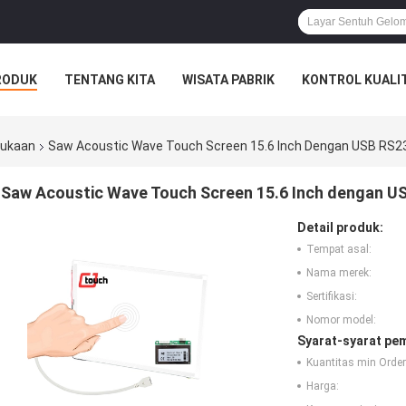
RODUK
TENTANG KITA
WISATA PABRIK
KONTROL KUALI
mukaan
Saw Acoustic Wave Touch Screen 15.6 Inch Dengan USB RS23
Saw Acoustic Wave Touch Screen 15.6 Inch dengan US
Detail produk:
Tempat asal:
Nama merek:
Sertifikasi:
Nomor model:
Syarat-syarat pe
Kuantitas min Order
Harga: