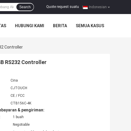
Quote request suatu
Search
|
Indonesian
TAS
HUBUNGI KAMI
BERITA
SEMUA KASUS
2 Controller
B RS232 Controller
Cina
CJTOUCH
CE / FCC
CTB156C-4K
mbayaran & pengiriman:
:
1 buah
Negotiable