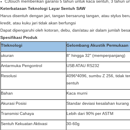
CJtouch memberikan garansi 5 tahun untuk kaca sentuh, 3 tahun un
Keterbatasan Teknologi Layar Sentuh SAW
Harus disentuh dengan jari, tangan bersarung tangan, atau stylus ber
kredit, atau kuku jari tidak akan berfungsi
Dapat dipengaruhi oleh kotoran, debu, dan/atau air dalam jumlah besa
Spesifikasi Produk
T
teknologi
Gelombang Akustik Permukaan
ukuran
8" hingga 32" (memperpanjang)
Antarmuka Pengontrol
USB ATAU RS232
Resolusi
4096*4096, sumbu Z 256, tidak ter
sentuh
Bahan
Kaca murni
Akurasi Posisi
Standar deviasi kesalahan kurang 
Transmisi Cahaya
Lebih dari 90% per ASTM
Sentuh Kekuatan Aktivasi
30-60g