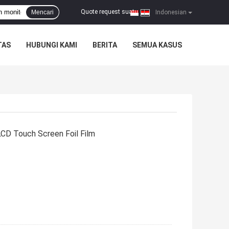
Quote request suatu
Mencari
|
Indonesian
TAS
HUBUNGI KAMI
BERITA
SEMUA KASUS
 LCD Touch Screen Foil Film