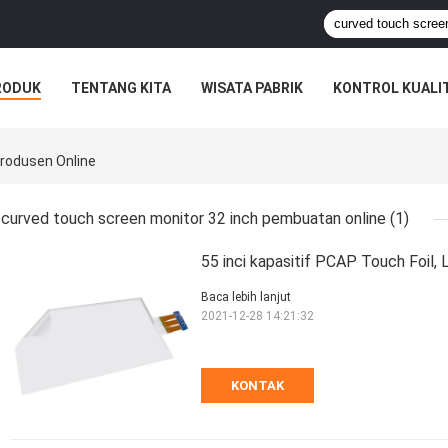
RODUK
TENTANG KITA
WISATA PABRIK
KONTROL KUALI
Produsen Online
curved touch screen monitor 32 inch pembuatan online
(1)
55 inci kapasitif PCAP Touch Foil,
Baca lebih lanjut
2021-12-28 14:21:32
KONTAK