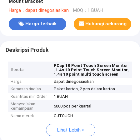
Mount Bracket
Harga：dapat dinegosiasikan
MOQ：1 BUAH
Harga terbaik
Hubungi sekarang
Deskripsi Produk
PCap 10 Point Touch Screen Monitor
Sorotan
,
,
1.4s 10 Point Touch Screen Monitor
1.4s 10 point multi touch screen
Harga
dapat dinegosiasikan
Kemasan rincian
Paket karton, 2 pcs dalam karton
Kuantitas min Order
1 BUAH
Menyediakan
5000 pcs per kuartal
kemampuan
Nama merek
CJTOUCH
Lihat Lebih