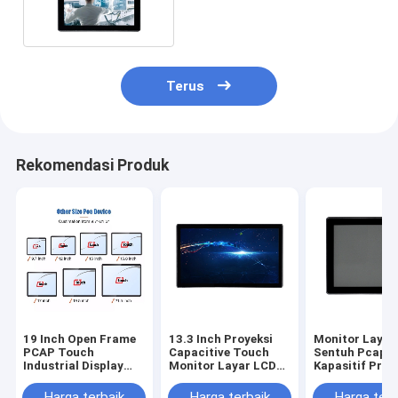
Dengan Mount Bracket
Terus
Rekomendasi Produk
19 Inch Open Frame
13.3 Inch Proyeksi
Monitor Layar
PCAP Touch
Capacitive Touch
Sentuh Pcap
Industrial Display
Monitor Layar LCD
Kapasitif Proy
Capacitive
Portabel Multi
Titik Layar Se
Touchscreen
Touch
Multi
Harga terbaik
Harga terbaik
Harga terb