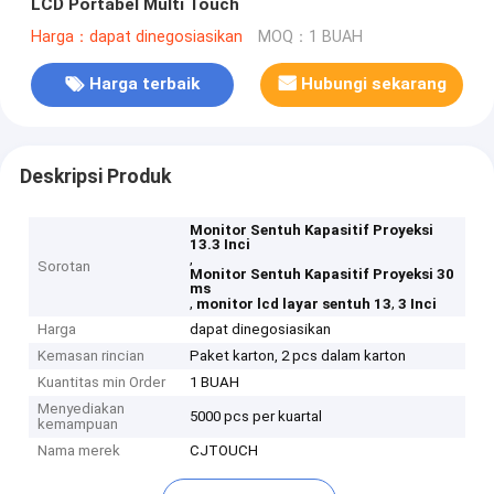
LCD Portabel Multi Touch
Harga：dapat dinegosiasikan
MOQ：1 BUAH
Harga terbaik
Hubungi sekarang
Deskripsi Produk
Monitor Sentuh Kapasitif Proyeksi
13.3 Inci
,
Sorotan
Monitor Sentuh Kapasitif Proyeksi 30
ms
,
,
monitor lcd layar sentuh 13
3 Inci
Harga
dapat dinegosiasikan
Kemasan rincian
Paket karton, 2 pcs dalam karton
Kuantitas min Order
1 BUAH
Menyediakan
5000 pcs per kuartal
kemampuan
Nama merek
CJTOUCH