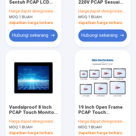
Sentuh PCAP LCD
220V PCAP Sesuai
Layar Sentuh Inframerah
TFT 19,5 Inch Dengan
dengan IP65, Monitor
Harga:
dapat dinegosiasikan
Harga:
dapat dinegosiasikan
Braket Dudukan
Layar Sentuh
MOQ:
Monitor Tampilan Industri
1 BUAH
MOQ:
1 BUAH
Kapasitif Proyeksi 32
Inch
dapatkan harga terbaru
dapatkan harga terbaru
Monitor Sentuh SAW
Hubungi sekarang
Hubungi sekarang
Foil Sentuh PCAP
Tampilan Iklan LCD Luar Ruangan
Papan Pengajaran Layar Sentuh
Panel LCD TFT
Layar Sentuh Gelombang Akustik Permukaan
Vandalproof 8 Inch
19 Inch Open Frame
Layar Sentuh Resistif
PCAP Touch Monitor
PCAP Touch
Dengan Open Frame
Industrial Display
Harga:
dapat dinegosiasikan
Harga:
dapat dinegosiasikan
Luminance 400
Capacitive
Monitor Layar Sentuh Melengkung
MOQ:
1 BUAH
MOQ:
1 BUAH
Cd/M2
Touchscreen Monitor
dapatkan harga terbaru
dapatkan harga terbaru