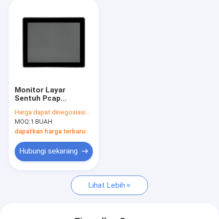
Monitor Layar
Sentuh Pcap
Kapasitif Proyeksi 10
Harga:
dapat dinegosiasikan
Titik Layar Sentuh
MOQ:
1 BUAH
Multi
dapatkan harga terbaru
Hubungi sekarang
Lihat Lebih