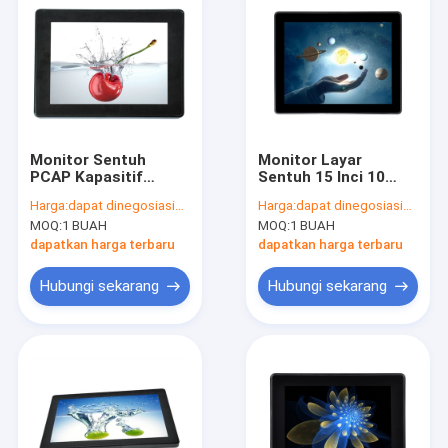
Monitor Sentuh
Monitor Layar
PCAP Kapasitif
Sentuh 15 Inci 10
Proyeksi Layar Datar
Titik, Layar Sentuh
Harga:
dapat dinegosiasikan
Harga:
dapat dinegosiasikan
10,4 Inci Tanpa
PCAP Sensitivitas
MOQ:
1 BUAH
MOQ:
1 BUAH
Bingkai
Tinggi
dapatkan harga terbaru
dapatkan harga terbaru
Hubungi sekarang
Hubungi sekarang
Rumah
Produk
Tentang kita