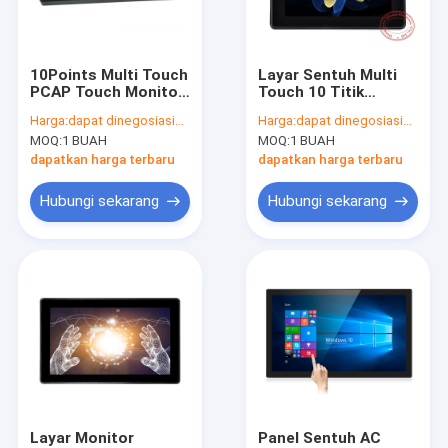
Wisata pabrik
Kontrol kualitas
10Points Multi Touch
Layar Sentuh Multi
PCAP Touch Monitor
Touch 10 Titik
Hubungi kami
Waktu Respons 15,6
Kapasitif yang
Harga:
dapat dinegosiasikan
Harga:
dapat dinegosiasikan
Inci 8MS
Diproyeksikan
MOQ:
1 BUAH
MOQ:
1 BUAH
Dengan Antarmuka
Berita
USB 60Hz
dapatkan harga terbaru
dapatkan harga terbaru
Semua Kasus
Hubungi sekarang
Hubungi sekarang
Monitor Sentuh PCAP
Monitor Sentuh Inframerah
PC Sentuh AIO
Layar Sentuh PCAP
Layar Monitor
Panel Sentuh AC