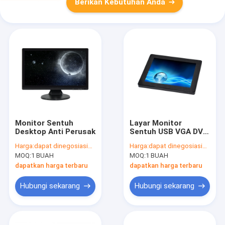
Berikan Kebutuhan Anda
Monitor Sentuh
Layar Monitor
Desktop Anti Perusak
Sentuh USB VGA DVI
PCAP 12.1 Inch
Harga:
dapat dinegosiasikan
Harga:
dapat dinegosiasikan
Dengan Kaca
MOQ:
1 BUAH
MOQ:
1 BUAH
Tempered
dapatkan harga terbaru
dapatkan harga terbaru
Hubungi sekarang
Hubungi sekarang