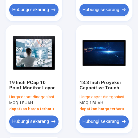
Layar LCD Batang Membentang
Hubungi sekarang
Hubungi sekarang
Papan Tulis Interaktif Pendidikan
Cermin Cerdas Layar Sentuh
19 Inch PCap 10
13.3 Inch Proyeksi
Point Monitor Layar
Capacitive Touch
Sentuh Dengan
Monitor Layar LCD
Harga:
dapat dinegosiasikan
Harga:
dapat dinegosiasikan
Mount Bracket
Portabel Multi Touch
MOQ:
1 BUAH
MOQ:
1 BUAH
dapatkan harga terbaru
dapatkan harga terbaru
Hubungi sekarang
Hubungi sekarang