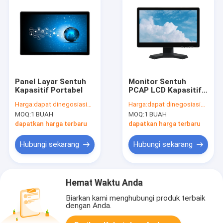
Panel Layar Sentuh
Monitor Sentuh
Kapasitif Portabel
PCAP LCD Kapasitif
Dengan Desktop
Harga:
dapat dinegosiasikan
Harga:
dapat dinegosiasikan
Berdiri 15,6 Inch 50-
MOQ:
1 BUAH
MOQ:
1 BUAH
60 Hz
dapatkan harga terbaru
dapatkan harga terbaru
Hubungi sekarang
Hubungi sekarang
Hemat Waktu Anda
Biarkan kami menghubungi produk terbaik
dengan Anda.