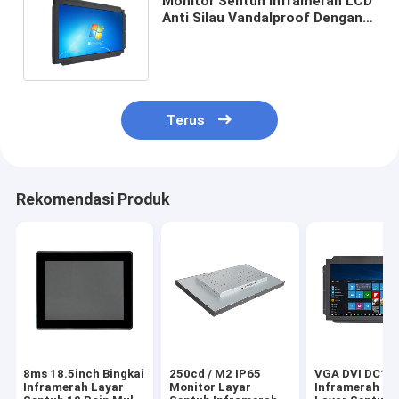
Monitor Sentuh Inframerah LCD
Anti Silau Vandalproof Dengan
Bingkai Terbuka DC 12V Power
Terus
Rekomendasi Produk
8ms 18.5inch Bingkai
250cd / M2 IP65
VGA DVI DC12
Inframerah Layar
Monitor Layar
Inframerah Mu