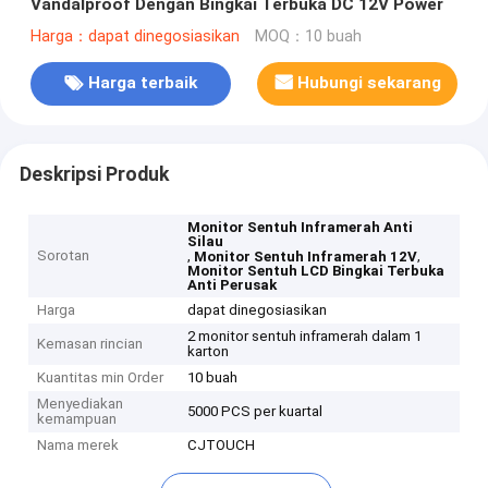
Vandalproof Dengan Bingkai Terbuka DC 12V Power
Harga：dapat dinegosiasikan
MOQ：10 buah
Harga terbaik
Hubungi sekarang
Deskripsi Produk
Monitor Sentuh Inframerah Anti
Silau
Sorotan
,
,
Monitor Sentuh Inframerah 12V
Monitor Sentuh LCD Bingkai Terbuka
Anti Perusak
Harga
dapat dinegosiasikan
2 monitor sentuh inframerah dalam 1
Kemasan rincian
karton
Kuantitas min Order
10 buah
Menyediakan
5000 PCS per kuartal
kemampuan
Nama merek
CJTOUCH