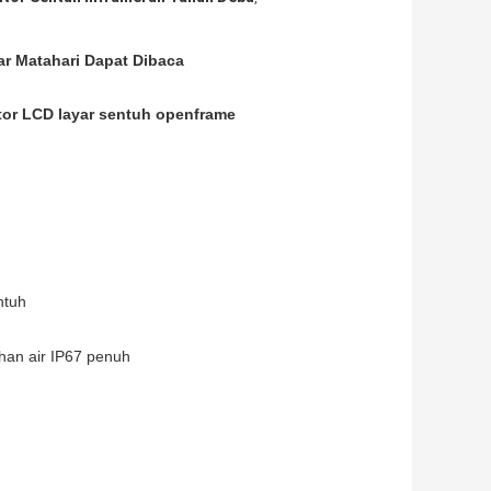
r Matahari Dapat Dibaca
itor LCD layar sentuh openframe
ntuh
han air IP67 penuh