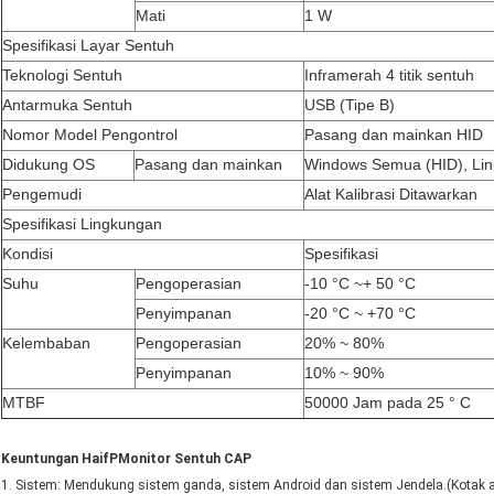
Mati
1 W
Spesifikasi Layar Sentuh
Teknologi Sentuh
Inframerah 4 titik sentuh
Antarmuka Sentuh
USB (Tipe B)
Nomor Model Pengontrol
Pasang dan mainkan HID
Didukung OS
Pasang dan mainkan
Windows Semua (HID), Linu
Pengemudi
Alat Kalibrasi Ditawarkan
Spesifikasi Lingkungan
Kondisi
Spesifikasi
Suhu
Pengoperasian
-10 °C ~+ 50 °C
Penyimpanan
-20 °C ~ +70 °C
Kelembaban
Pengoperasian
20% ~ 80%
Penyimpanan
10% ~ 90%
MTBF
50000 Jam pada 25 ° C
Keuntungan
Hai
f
P
Monitor Sentuh CAP
1. Sistem: Mendukung sistem ganda, sistem Android dan sistem Jendela.(Kotak an