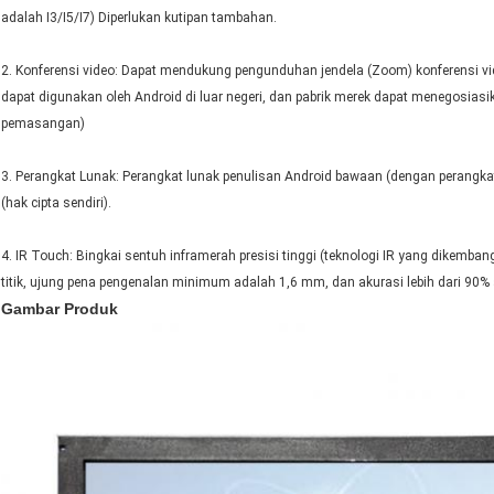
adalah I3/I5/I7) Diperlukan kutipan tambahan.
2. Konferensi video: Dapat mendukung pengunduhan jendela (Zoom) konferensi v
dapat digunakan oleh Android di luar negeri, dan pabrik merek dapat menegosiasi
pemasangan)
3. Perangkat Lunak: Perangkat lunak penulisan Android bawaan (dengan perangkat
(hak cipta sendiri).
4. IR Touch: Bingkai sentuh inframerah presisi tinggi (teknologi IR yang dikemba
titik, ujung pena pengenalan minimum adalah 1,6 mm, dan akurasi lebih dari 90%
Gambar Produk