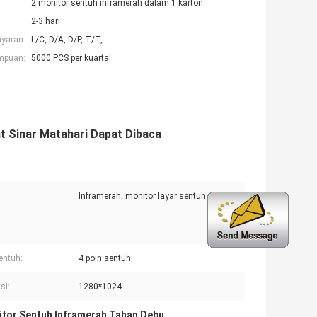
2 monitor sentuh inframerah dalam 1 karton
2-3 hari
ayaran:
L/C, D/A, D/P, T/T,
mpuan:
5000 PCS per kuartal
t Sinar Matahari Dapat Dibaca
Inframerah, monitor layar sentuh
sentuh:
4 poin sentuh
si:
1280*1024
tor Sentuh Inframerah Tahan Debu
,