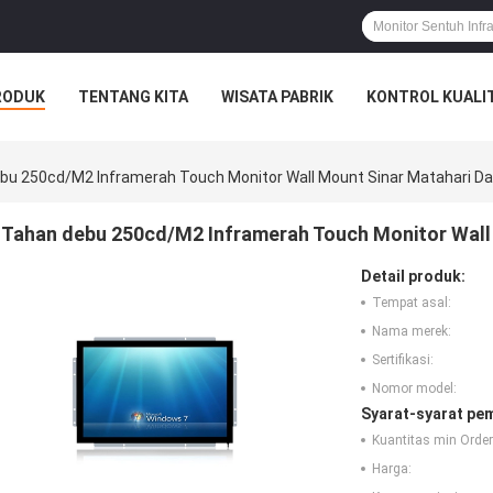
RODUK
TENTANG KITA
WISATA PABRIK
KONTROL KUALI
bu 250cd/M2 Inframerah Touch Monitor Wall Mount Sinar Matahari Da
Tahan debu 250cd/M2 Inframerah Touch Monitor Wall 
Detail produk:
Tempat asal:
Nama merek:
Sertifikasi:
Nomor model:
Syarat-syarat pe
Kuantitas min Order
Harga: