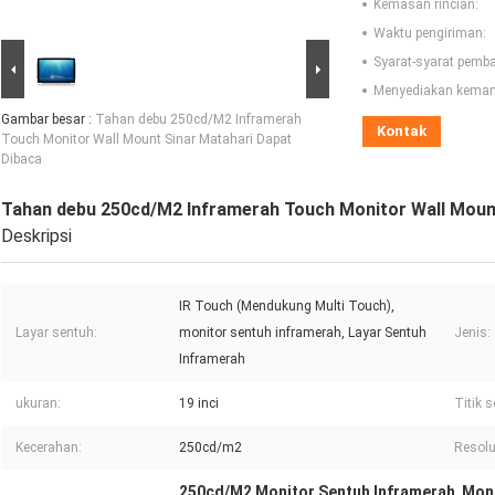
Kemasan rincian:
Waktu pengiriman:
Syarat-syarat pemb
Menyediakan kema
Gambar besar :
Tahan debu 250cd/M2 Inframerah
Kontak
Touch Monitor Wall Mount Sinar Matahari Dapat
Dibaca
Tahan debu 250cd/M2 Inframerah Touch Monitor Wall Moun
Deskripsi
IR Touch (Mendukung Multi Touch),
Layar sentuh:
monitor sentuh inframerah, Layar Sentuh
Jenis:
Inframerah
ukuran:
19 inci
Titik 
Kecerahan:
250cd/m2
Resolu
250cd/M2 Monitor Sentuh Inframerah
Moni
,