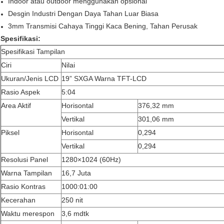
Indoor atau outdoor menggunakan opsional
Desgin Industri Dengan Daya Tahan Luar Biasa
3mm Transmisi Cahaya Tinggi Kaca Bening, Tahan Perusak
Spesifikasi:
Spesifikasi Tampilan
Ciri
Nilai
Ukuran/Jenis LCD
19” SXGA Warna TFT-LCD
Rasio Aspek
5:04
Area Aktif
Horisontal
376,32 mm
Vertikal
301,06 mm
Piksel
Horisontal
0,294
Vertikal
0,294
Resolusi Panel
1280×1024 (60Hz)
Warna Tampilan
16,7 Juta
Rasio Kontras
1000:01:00
Kecerahan
250 nit
Waktu merespon
3,6 mdtk