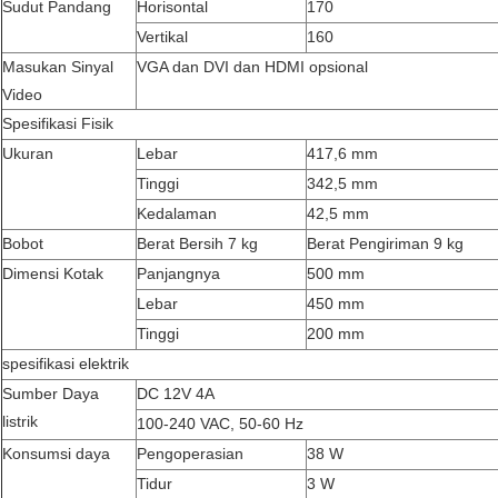
Sudut Pandang
Horisontal
170
Vertikal
160
Masukan Sinyal
VGA dan DVI dan HDMI opsional
Video
Spesifikasi Fisik
Ukuran
Lebar
417,6 mm
Tinggi
342,5 mm
Kedalaman
42,5 mm
Bobot
Berat Bersih 7 kg
Berat Pengiriman 9 kg
Dimensi Kotak
Panjangnya
500 mm
Lebar
450 mm
Tinggi
200 mm
spesifikasi elektrik
Sumber Daya
DC 12V 4A
listrik
100-240 VAC, 50-60 Hz
Konsumsi daya
Pengoperasian
38 W
Tidur
3 W