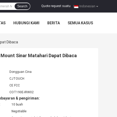
Quote request suatu
Search
|
Indonesian
TAS
HUBUNGI KAMI
BERITA
SEMUA KASUS
pat Dibaca
Mount Sinar Matahari Dapat Dibaca
Dongguan Cina
CJTOUCH
CE FCC
COT190E-IRW02
mbayaran & pengiriman:
:
10 buah
Negotiable