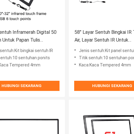
entuh Inframerah Digital 50
58" Layar Sentuh Bingkai IR
n Untuk Papan Tulis
Air, Layar Sentuh IR Untuk
if
Tegangan LCD 5V
sentuh:Kit bingkai sentuh IR
Jenis sentuh:Kit panel sentu
 sentuh:10 sentuhan ponits
Titik sentuh:10 sentuhan po
:Kaca Tempered 4mm
Kaca:Kaca Tempered 4mm
HUBUNGI SEKARANG
HUBUNGI SEKARANG