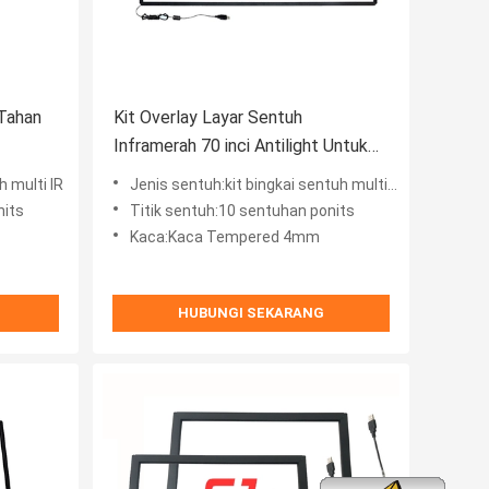
 Tahan
Kit Overlay Layar Sentuh
Inframerah 70 inci Antilight Untuk
Produk Iklan
h multi IR
Jenis sentuh:kit bingkai sentuh multi IR
nits
Titik sentuh:10 sentuhan ponits
Kaca:Kaca Tempered 4mm
HUBUNGI SEKARANG