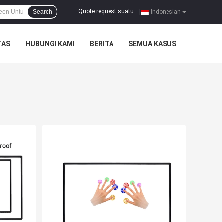
Quote request suatu
Search
|
Indonesian
TAS
HUBUNGI KAMI
BERITA
SEMUA KASUS