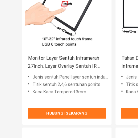
Monitor Layar Sentuh Inframerah
Tahan D
27Inch, Layar Overlay Sentuh IR
Inframe
Dalam Ruangan OEM
Jenis sentuh:Panel layar sentuh industri IR
Jenis s
Titik sentuh:2,4,6 sentuhan ponits
Titik
Kaca:Kaca Tempered 3mm
Kaca
HUBUNGI SEKARANG