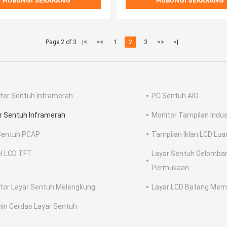
HUBUNGI SEKARANG
HUBUNGI SEKARANG
Page 2 of 3
|<
<<
1
2
3
>>
>|
tor Sentuh Inframerah
PC Sentuh AIO
r Sentuh Inframerah
Monitor Tampilan Indus
 Sentuh PCAP
Tampilan Iklan LCD Lu
l LCD TFT
Layar Sentuh Gelomban
Permukaan
tor Layar Sentuh Melengkung
Layar LCD Batang Me
in Cerdas Layar Sentuh