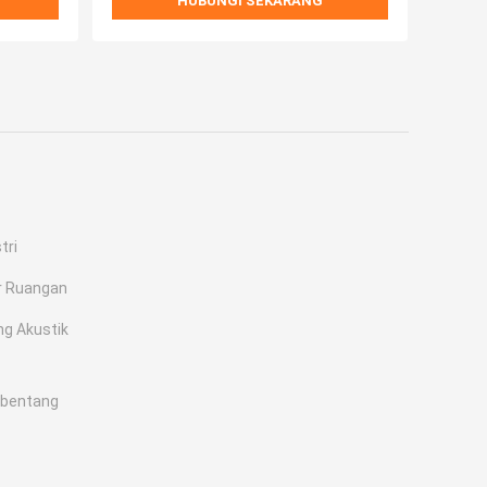
HUBUNGI SEKARANG
tri
ar Ruangan
g Akustik
mbentang