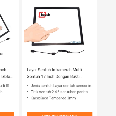
Inch
Layar Sentuh Inframerah Multi
Tablet
Sentuh 17 Inch Dengan Bukti
Perusak Kaca 3mm
lti-IR
Jenis sentuh:Layar sentuh sensor inframerah
uh
Titik sentuh:2,4,6 sentuhan ponits
Kaca:Kaca Tempered 3mm