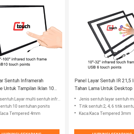
ar Sentuh Inframerah
Panel Layar Sentuh IR 21,5 
re Untuk Tampilan Iklan 10
Tahan Lama Untuk Desktop 
ntuh
Laptop
entuh:Layar multi sentuh inframerah
Jenis sentuh:layar sentuh mu
 sentuh:10 sentuhan ponits
Titik sentuh:2, 4, 6 titik sent
:Kaca Tempered 4mm
Kaca:Kaca Tempered 3mm