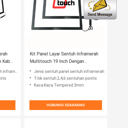
erah
Kit Panel Layar Sentuh Inframerah
n Kabel
Multitouch 19 Inch Dengan
Antarmuka USB
nframerah
Jenis sentuh:panel sentuh inframerah
nits
Titik sentuh:2,4,6 sentuhan ponits
Kaca:Kaca Tempered 3mm
HUBUNGI SEKARANG