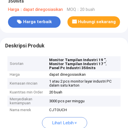
350nits
Harga：dapat dinegosiasikan
MOQ：20 buah
Harga terbaik
Hubungi sekarang
Deskripsi Produk
,
Monitor Tampilan Industri 19 ''
Sorotan
,
Monitor Tampilan Industri 17 ''
Panel Pc Industri 350nits
Harga
dapat dinegosiasikan
1 atau 2 pcs monitor layar industri PC
Kemasan rincian
dalam satu karton
Kuantitas min Order
20 buah
Menyediakan
3000 pcs per minggu
kemampuan
Nama merek
CJTOUCH
Lihat Lebih