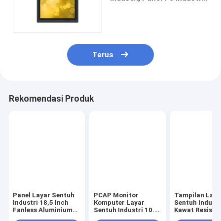
350nits
Terus
Rekomendasi Produk
Panel Layar Sentuh
PCAP Monitor
Tampilan Laya
Industri 18,5 Inch
Komputer Layar
Sentuh Industr
Fanless Aluminium
Sentuh Industri 10.1
Kawat Resistif
die casting chassis
Inci 1280x800
nits SUS304