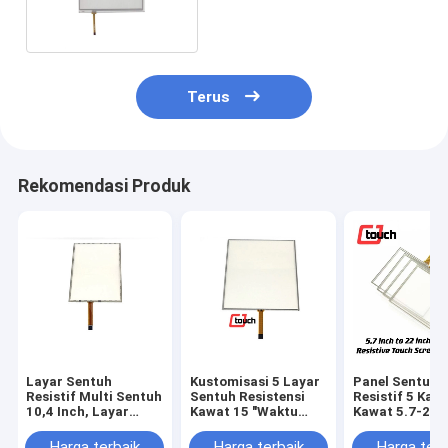
Tampilan Industri
Terus
Rekomendasi Produk
Layar Sentuh
Kustomisasi 5 Layar
Panel Sentuh
Resistif Multi Sentuh
Sentuh Resistensi
Resistif 5 Kaw
10,4 Inch, Layar
Kawat 15 "Waktu
Kawat 5.7-22 I
Sentuh Lcd Resistif
Respons Pendek
Juta Sentuhan
5 Kabel
Tahan
Harga terbaik
Harga terbaik
Harga terb