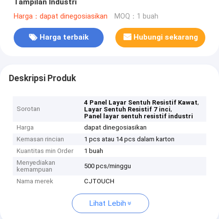
Tampilan Industri
Harga：dapat dinegosiasikan
MOQ：1 buah
Harga terbaik
Hubungi sekarang
Deskripsi Produk
,
4 Panel Layar Sentuh Resistif Kawat
Sorotan
,
Layar Sentuh Resistif 7 inci
Panel layar sentuh resistif industri
Harga
dapat dinegosiasikan
Kemasan rincian
1 pcs atau 14 pcs dalam karton
Kuantitas min Order
1 buah
Menyediakan
500 pcs/minggu
kemampuan
Nama merek
CJTOUCH
Lihat Lebih