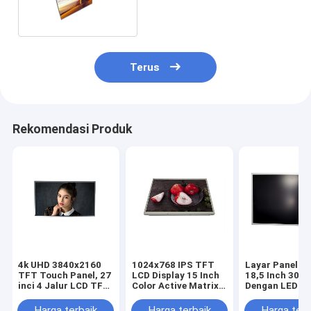
Pin IPS Full HD
Terus
Rekomendasi Produk
4k UHD 3840x2160
1024x768 IPS TFT
Layar Panel L
TFT Touch Panel, 27
LCD Display 15 Inch
18,5 Inch 30 P
inci 4 Jalur LCD TFT
Color Active Matrix a
Dengan LED N
Display Panel 800 cd
Si
LVDS WXGA 13
/ m2
768
Harga terbaik
Harga terbaik
Harga terb