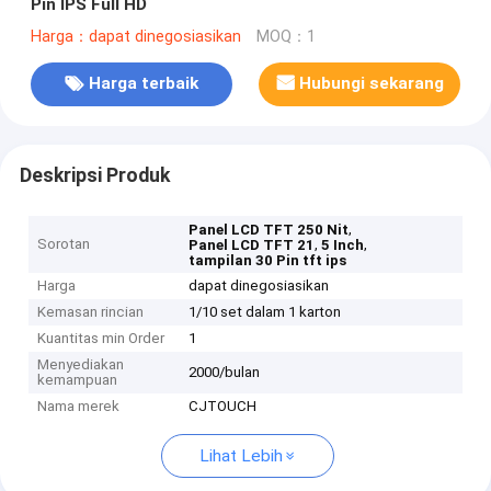
Pin IPS Full HD
Harga：dapat dinegosiasikan
MOQ：1
Harga terbaik
Hubungi sekarang
Deskripsi Produk
,
Panel LCD TFT 250 Nit
Sorotan
,
,
Panel LCD TFT 21
5 Inch
tampilan 30 Pin tft ips
Harga
dapat dinegosiasikan
Kemasan rincian
1/10 set dalam 1 karton
Kuantitas min Order
1
Menyediakan
2000/bulan
kemampuan
Nama merek
CJTOUCH
Lihat Lebih