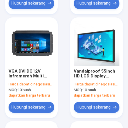
Hubungi sekarang
Hubungi sekarang
VGA DVI DC12V
Vandalproof 55inch
Inframerah Multi
HD LCD Display
Layar Sentuh
Monitor, Layar
Harga:
dapat dinegosiasikan
Harga:
dapat dinegosiasikan
250cd/M2 4 Titik
Sentuh Bingkai IR
MOQ:
10 buah
MOQ:
10 buah
Sentuh
Untuk Pendidikan
dapatkan harga terbaru
dapatkan harga terbaru
Hubungi sekarang
Hubungi sekarang