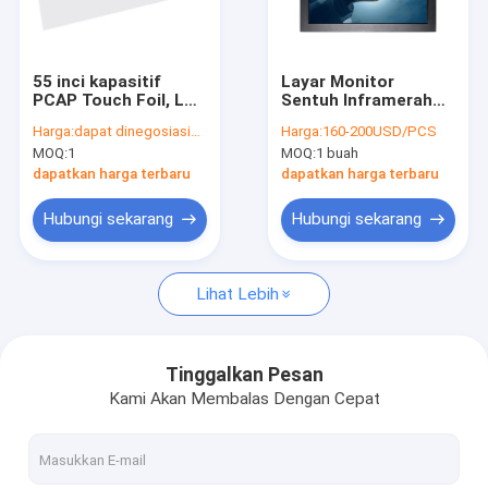
Wisata pabrik
Kontrol kualitas
55 inci kapasitif
Layar Monitor
PCAP Touch Foil, LCD
Sentuh Inframerah
Hubungi kami
Touch Screen Foil
17 Inch Tahan Debu
Harga:
dapat dinegosiasikan
Harga:
160-200USD/PCS
Film
Untuk Lebar Kios
MOQ:
1
MOQ:
1 buah
390mm
Berita
dapatkan harga terbaru
dapatkan harga terbaru
Semua Kasus
Hubungi sekarang
Hubungi sekarang
Lihat Lebih
Monitor Sentuh PCAP
Monitor Sentuh Inframerah
Tinggalkan Pesan
Kami Akan Membalas Dengan Cepat
PC Sentuh AIO
Layar Sentuh PCAP