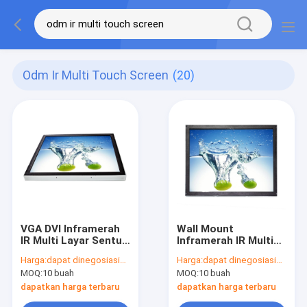
Odm Ir Multi Touch Screen
(20)
VGA DVI Inframerah
Wall Mount
IR Multi Layar Sentuh
Inframerah IR Multi
Monitor 250cd/M2
Layar Sentuh
Harga:
dapat dinegosiasikan
Harga:
dapat dinegosiasikan
Wall Mount
Monitor Kecerahan
MOQ:
10 buah
MOQ:
10 buah
250cd/M2 Tahan
Debu
dapatkan harga terbaru
dapatkan harga terbaru