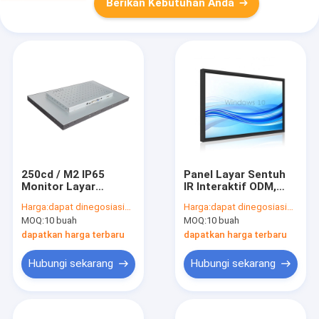
Berikan Kebutuhan Anda
250cd / M2 IP65
Panel Layar Sentuh
Monitor Layar
IR Interaktif ODM,
Sentuh Inframerah
Layar Sentuh
Harga:
dapat dinegosiasikan
Harga:
dapat dinegosiasikan
Dinding Mount Tahan
Antiglare 10 Titik
MOQ:
10 buah
MOQ:
10 buah
Debu
43Inch
dapatkan harga terbaru
dapatkan harga terbaru
Hubungi sekarang
Hubungi sekarang