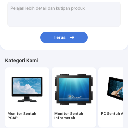
Layar Sentuh Inframerah
Monitor Tampilan Industri
Monitor Sentuh SAW
Terus
Foil Sentuh PCAP
Tampilan Iklan LCD Luar Ruangan
Kategori Kami
Papan Pengajaran Layar Sentuh
Panel LCD TFT
Layar Sentuh Gelombang Akustik Permukaan
Layar Sentuh Resistif
Monitor Sentuh
Monitor Sentuh
PC Sentuh AIO
Monitor Layar Sentuh Melengkung
PCAP
Inframerah