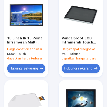
18.5inch IR 10 Point
Vandalproof LCD
Inframerah Multi
Inframerah Touch
Touch Layar Monitor
Monitor Bingkai
Harga:
dapat dinegosiasikan
Harga:
dapat dinegosiasikan
Dengan Speaker DC
Terbuka Anti Silau
MOQ:
10 buah
MOQ:
10 buah
12V
dapatkan harga terbaru
dapatkan harga terbaru
Hubungi sekarang
Hubungi sekarang
Rumah
Produk
Tentang kita