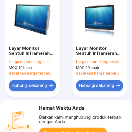
Layar Monitor
Layar Monitor
Sentuh Inframerah
Sentuh Inframerah
Tahan Debu ODM
Inframerah 21.5 inci
Harga:
dapat dinegosiasikan
Harga:
dapat dinegosiasikan
Multi Touch Anti
tahan air Untuk Kios
MOQ:
10 buah
MOQ:
10 buah
Vandal
10 Poin Multi Sentuh
dapatkan harga terbaru
dapatkan harga terbaru
Hubungi sekarang
Hubungi sekarang
Hemat Waktu Anda
Biarkan kami menghubungi produk terbaik
dengan Anda.