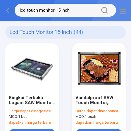
Lcd Touch Monitor 15 Inch
(44)
Bingkai Terbuka
Vandalproof SAW
Logam SAW Monitor
Touch Monitor,
Sentuh LCD 4k
Monitor LCD Bingkai
Harga:
dapat dinegosiasikan
Harga:
dapat dinegosiasikan
Resolusi 15 Inch
Terbuka 15 Inch
MOQ:
1 buah
MOQ:
1 buah
dapatkan harga terbaru
dapatkan harga terbaru