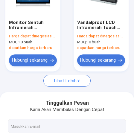
Wisata pabrik
Kontrol kualitas
Monitor Sentuh
Vandalproof LCD
Inframerah
Inframerah Touch
Hubungi kami
Multisentuh
Monitor Bingkai
Harga:
dapat dinegosiasikan
Harga:
dapat dinegosiasikan
Terbuka Anti Silau
MOQ:
10 buah
MOQ:
10 buah
Berita
dapatkan harga terbaru
dapatkan harga terbaru
Semua Kasus
Hubungi sekarang
Hubungi sekarang
Lihat Lebih
Monitor Sentuh PCAP
Monitor Sentuh Inframerah
Tinggalkan Pesan
Kami Akan Membalas Dengan Cepat
PC Sentuh AIO
Layar Sentuh PCAP