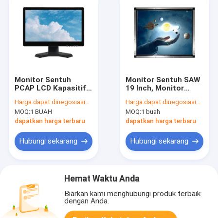
Monitor Sentuh
Monitor Sentuh SAW
PCAP LCD Kapasitif
19 Inch, Monitor
Dengan Desktop
Layar Sentuh Bingkai
Harga:
dapat dinegosiasikan
Harga:
dapat dinegosiasikan
Berdiri 15,6 Inch 50-
1 Titik Terbuka
MOQ:
1 BUAH
MOQ:
1 buah
60 Hz
dapatkan harga terbaru
dapatkan harga terbaru
Hubungi sekarang
Hubungi sekarang
Hemat Waktu Anda
Biarkan kami menghubungi produk terbaik
dengan Anda.