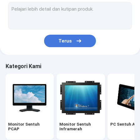
Layar Sentuh Inframerah
Monitor Tampilan Industri
Monitor Sentuh SAW
Terus
Foil Sentuh PCAP
Tampilan Iklan LCD Luar Ruangan
Kategori Kami
Papan Pengajaran Layar Sentuh
Panel LCD TFT
Layar Sentuh Gelombang Akustik Permukaan
Layar Sentuh Resistif
Monitor Sentuh
Monitor Sentuh
PC Sentuh AIO
Monitor Layar Sentuh Melengkung
PCAP
Inframerah