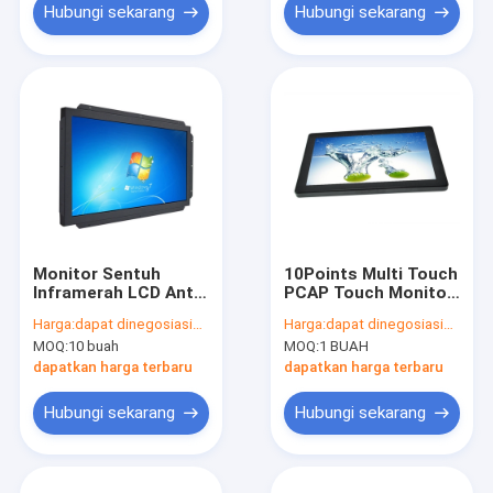
Hubungi sekarang
Hubungi sekarang
Monitor Sentuh
10Points Multi Touch
Inframerah LCD Anti
PCAP Touch Monitor
Silau Vandalproof
Waktu Respons 15,6
Harga:
dapat dinegosiasikan
Harga:
dapat dinegosiasikan
Dengan Bingkai
Inci 8MS
MOQ:
10 buah
MOQ:
1 BUAH
Terbuka DC 12V
Power
dapatkan harga terbaru
dapatkan harga terbaru
Hubungi sekarang
Hubungi sekarang