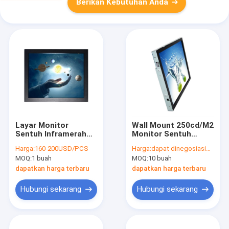
Berikan Kebutuhan Anda
Layar Monitor
Wall Mount 250cd/M2
Sentuh Inframerah
Monitor Sentuh
17 Inch Tahan Debu
Inframerah Tahan
Harga:
160-200USD/PCS
Harga:
dapat dinegosiasikan
Untuk Lebar Kios
Debu Sinar Matahari
MOQ:
1 buah
MOQ:
10 buah
390mm
Dapat Dibaca
dapatkan harga terbaru
dapatkan harga terbaru
Hubungi sekarang
Hubungi sekarang