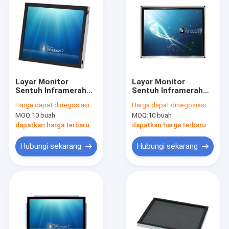
Layar Monitor
Layar Monitor
Sentuh Inframerah
Sentuh Inframerah
Tertanam Industri
Multi Titik Dengan
Harga:
dapat dinegosiasikan
Harga:
dapat dinegosiasikan
Cocok IP65 Tahan Air
VESA Wall Mount
MOQ:
10 buah
MOQ:
10 buah
15 Inch
Waterproof
dapatkan harga terbaru
dapatkan harga terbaru
Hubungi sekarang
Hubungi sekarang
Rumah
Produk
Tentang kita