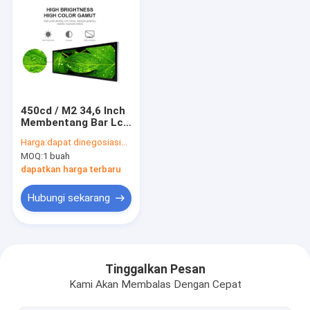
450cd / M2 34,6 Inch
Membentang Bar Lcd
Monitor TFT Panel
Harga:
dapat dinegosiasikan
LCD Ultra Lebar
MOQ:
1 buah
dapatkan harga terbaru
Hubungi sekarang
Rumah
Produk
Tinggalkan Pesan
Kami Akan Membalas Dengan Cepat
Tentang kita