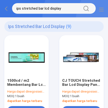
Ips Stretched Bar Lcd Display
(9)
1500cd / m2
CJ TOUCH Stretched
Membentang Bar Lcd
Bar Lcd Display Panel
Display, Panel Lcd
38,5 inci resolusi
Harga:
dapat dinegosiasikan
Harga:
dapat dinegosiasikan
Ultrawide IPS 36,5
1920x540
MOQ:
1 buah
MOQ:
1 buah
inci
dapatkan harga terbaru
dapatkan harga terbaru