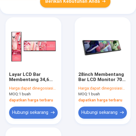
Berikan Kebutuhan Anda
Layar LCD Bar
28inch Membentang
Membentang 34,6
Bar LCD Monitor 700
inci, Panel LCD Ultra
nits Resolusi
Harga:
dapat dinegosiasikan
Harga:
dapat dinegosiasikan
Lebar TFT 1920X162
1920x578
MOQ:
1 buah
MOQ:
1 buah
dapatkan harga terbaru
dapatkan harga terbaru
Hubungi sekarang
Hubungi sekarang