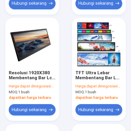
Hubungi sekarang
Hubungi sekarang
Resolusi 1920X380
TFT Ultra Lebar
Membentang Bar Lcd
Membentang Bar LCD
Display 19.1 Inch
Display 34.6 Inci
Harga:
dapat dinegosiasikan
Harga:
dapat dinegosiasikan
untuk iklan
1920X162
MOQ:
1 buah
MOQ:
1 buah
dapatkan harga terbaru
dapatkan harga terbaru
Hubungi sekarang
Hubungi sekarang