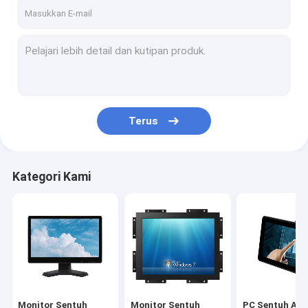
Wisata pabrik
Kontrol kualitas
Hubungi kami
Berita
Terus
Semua Kasus
Kategori Kami
Monitor Sentuh PCAP
Monitor Sentuh Inframerah
PC Sentuh AIO
Layar Sentuh PCAP
Monitor Sentuh
Monitor Sentuh
PC Sentuh AIO