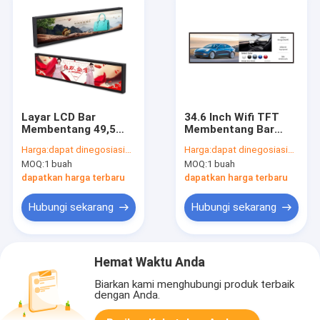
Layar LCD Bar
34.6 Inch Wifi TFT
Membentang 49,5
Membentang Bar
inci, Strip Layar LCD
Layar LCD Rak Tepi
Harga:
dapat dinegosiasikan
Harga:
dapat dinegosiasikan
1080P untuk
Membentang Layar
MOQ:
1 buah
MOQ:
1 buah
supermarket
LCD Bar
dapatkan harga terbaru
dapatkan harga terbaru
Hubungi sekarang
Hubungi sekarang
Hemat Waktu Anda
Biarkan kami menghubungi produk terbaik
dengan Anda.