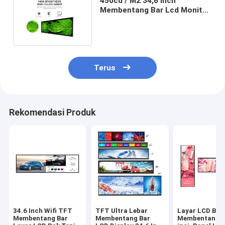
450cd / M2 34,6 Inch
Membentang Bar Lcd Monitor
TFT Panel LCD Ultra Lebar
Terus
Rekomendasi Produk
34.6 Inch Wifi TFT
TFT Ultra Lebar
Layar LCD Bar
Membentang Bar
Membentang Bar
Membentang 3