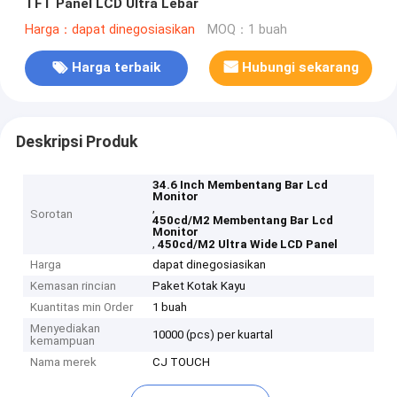
TFT Panel LCD Ultra Lebar
Harga：dapat dinegosiasikan
MOQ：1 buah
Harga terbaik
Hubungi sekarang
Deskripsi Produk
34.6 Inch Membentang Bar Lcd
Monitor
,
Sorotan
450cd/M2 Membentang Bar Lcd
Monitor
,
450cd/M2 Ultra Wide LCD Panel
Harga
dapat dinegosiasikan
Kemasan rincian
Paket Kotak Kayu
Kuantitas min Order
1 buah
Menyediakan
10000 (pcs) per kuartal
kemampuan
Nama merek
CJ TOUCH