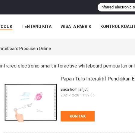
RODUK
TENTANG KITA
WISATA PABRIK
KONTROL KUALI
Whiteboard Produsen Online
infrared electronic smart interactive whiteboard pembuatan onl
Papan Tulis Interaktif Pendidikan 
Baca lebih lanjut
2021-12-28 11:39:06
KONTAK