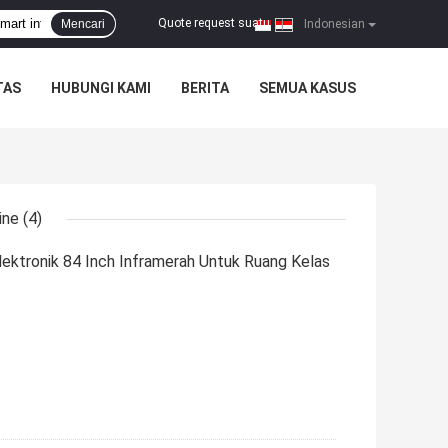
Quote request suatu
Mencari
|
Indonesian
TAS
HUBUNGI KAMI
BERITA
SEMUA KASUS
ine
(4)
Elektronik 84 Inch Inframerah Untuk Ruang Kelas