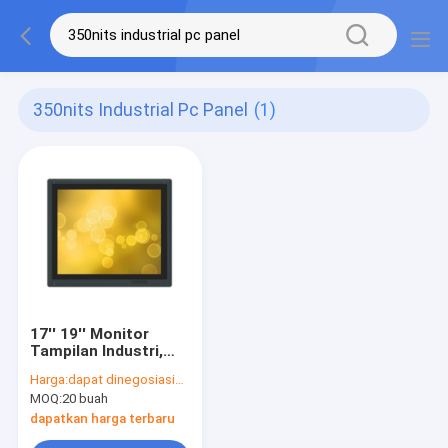
350nits Industrial Pc Panel
(1)
17'' 19'' Monitor
Tampilan Industri,
Panel Pc Industri
Harga:
dapat dinegosiasikan
350nits
MOQ:
20 buah
dapatkan harga terbaru