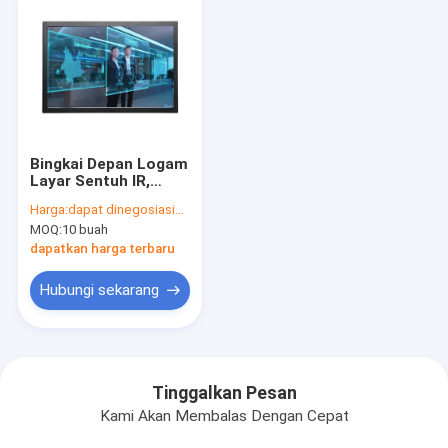
Bingkai Depan Logam
Layar Sentuh IR,
Layar LCD Multi
Harga:
dapat dinegosiasikan
Sentuh 23,6 Inch 6
MOQ:
10 buah
poin
dapatkan harga terbaru
Hubungi sekarang
Tinggalkan Pesan
Kami Akan Membalas Dengan Cepat