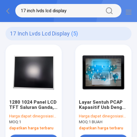
17 Inch Lvds Lcd Display
(5)
1280 1024 Panel LCD
Layar Sentuh PCAP
TFT Saluran Ganda,
Kapasitif Usb Dengan
Layar LCD LVDS 17
VESA Mount 75mm
Harga:
dapat dinegosiasikan
Harga:
dapat dinegosiasikan
Inch dengan 30 Pin
Vandalproof 17 Inch
MOQ:
1
MOQ:
1 BUAH
dapatkan harga terbaru
dapatkan harga terbaru