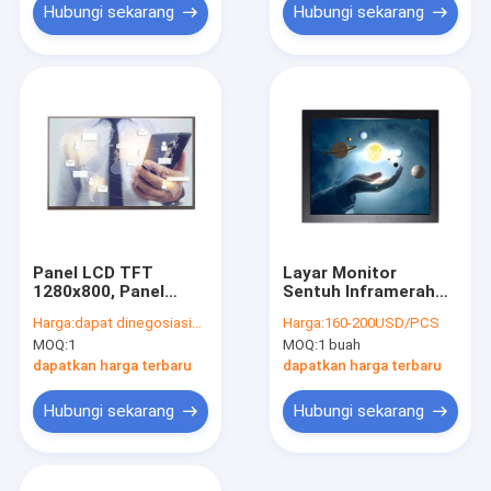
Hubungi sekarang
Hubungi sekarang
Panel LCD TFT
Layar Monitor
1280x800, Panel
Sentuh Inframerah
Tampilan LVDS
17 Inch Tahan Debu
Harga:
dapat dinegosiasikan
Harga:
160-200USD/PCS
Industri / Medis 10.1
Untuk Lebar Kios
MOQ:
1
MOQ:
1 buah
''
390mm
dapatkan harga terbaru
dapatkan harga terbaru
Hubungi sekarang
Hubungi sekarang