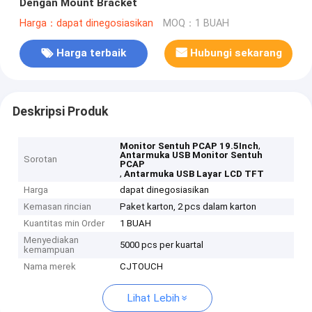
Dengan Mount Bracket
Harga：dapat dinegosiasikan
MOQ：1 BUAH
Harga terbaik
Hubungi sekarang
Deskripsi Produk
,
Monitor Sentuh PCAP 19.5Inch
Antarmuka USB Monitor Sentuh
Sorotan
PCAP
,
Antarmuka USB Layar LCD TFT
Harga
dapat dinegosiasikan
Kemasan rincian
Paket karton, 2 pcs dalam karton
Kuantitas min Order
1 BUAH
Menyediakan
5000 pcs per kuartal
kemampuan
Nama merek
CJTOUCH
Lihat Lebih