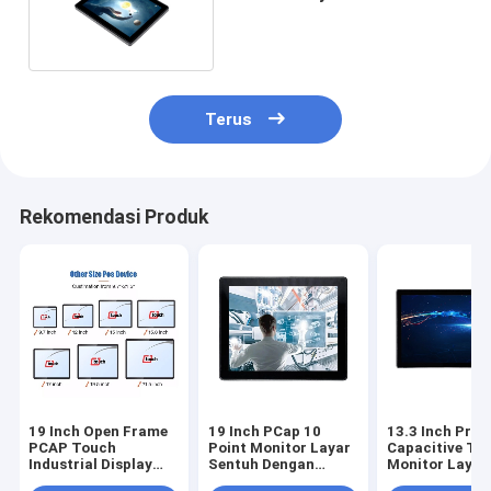
Dengan Mount Bracket
Terus
Rekomendasi Produk
19 Inch Open Frame
19 Inch PCap 10
13.3 Inch Proy
PCAP Touch
Point Monitor Layar
Capacitive To
Industrial Display
Sentuh Dengan
Monitor Layar
Capacitive
Mount Bracket
Portabel Multi