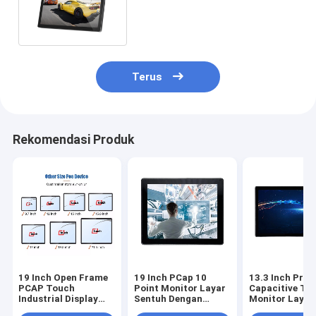
ATM Kios 27 Inch Tahan Air
Terus
Rekomendasi Produk
19 Inch Open Frame
19 Inch PCap 10
13.3 Inch Proy
PCAP Touch
Point Monitor Layar
Capacitive To
Industrial Display
Sentuh Dengan
Monitor Layar
Capacitive
Mount Bracket
Portabel Multi