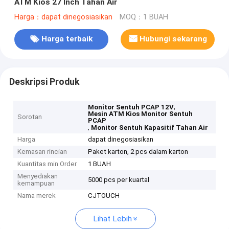
ATM Kios 27 Inch Tahan Air
Harga：dapat dinegosiasikan
MOQ：1 BUAH
Harga terbaik
Hubungi sekarang
Deskripsi Produk
,
Monitor Sentuh PCAP 12V
Mesin ATM Kios Monitor Sentuh
Sorotan
PCAP
,
Monitor Sentuh Kapasitif Tahan Air
Harga
dapat dinegosiasikan
Kemasan rincian
Paket karton, 2 pcs dalam karton
Kuantitas min Order
1 BUAH
Menyediakan
5000 pcs per kuartal
kemampuan
Nama merek
CJTOUCH
Lihat Lebih