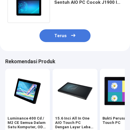
Sentuh AIO PC Cocok J1900 I3
I5 I7 CPU 10.1inch 50-60 Hz
Terus
Rekomendasi Produk
Luminance 400 Cd /
15.6 Inci All In One
Bukti Perusak 
M2 CE Semua Dalam
AIO Touch PC
Touch PC
Satu Komputer, ODM
Dengan Layar Lebar