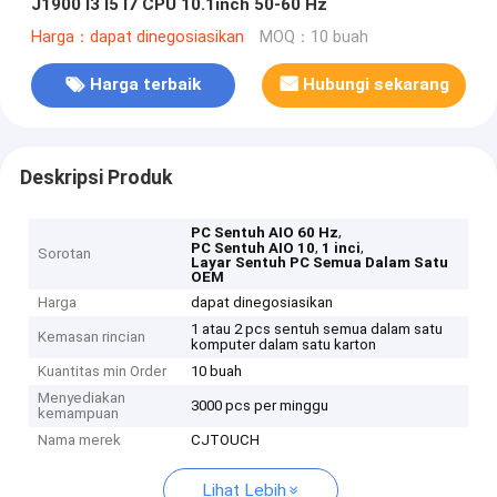
J1900 I3 I5 I7 CPU 10.1inch 50-60 Hz
Harga：dapat dinegosiasikan
MOQ：10 buah
Harga terbaik
Hubungi sekarang
Deskripsi Produk
,
PC Sentuh AIO 60 Hz
,
,
PC Sentuh AIO 10
1 inci
Sorotan
Layar Sentuh PC Semua Dalam Satu
OEM
Harga
dapat dinegosiasikan
1 atau 2 pcs sentuh semua dalam satu
Kemasan rincian
komputer dalam satu karton
Kuantitas min Order
10 buah
Menyediakan
3000 pcs per minggu
kemampuan
Nama merek
CJTOUCH
Lihat Lebih