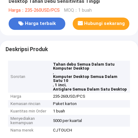
Desktop Tahan Debu Sensitivitas Tinggi
Harga：235-260USD/PCS
MOQ：1 buah
Harga terbaik
Hubungi sekarang
Deskripsi Produk
Tahan debu Semua Dalam Satu
Komputer Desktop
,
Sorotan
Komputer Desktop Semua Dalam
Satu 10
,
,
1 inci
Antiglare Semua Dalam Satu Desktop
Harga
235-260USD/PCS
Kemasan rincian
Paket karton
Kuantitas min Order
1 buah
Menyediakan
5000 per kuartal
kemampuan
Nama merek
CJTOUCH