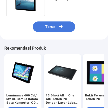
Perusak 698.4×392.85mm
Terus
Rekomendasi Produk
Luminance 400 Cd /
15.6 Inci All In One
Bukti Perusak 
M2 CE Semua Dalam
AIO Touch PC
Touch PC
Satu Komputer, ODM
Dengan Layar Lebar
Layar Sentuh AIO
10 Poin