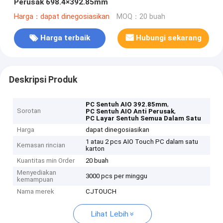
Perusak 698.4×392.85mm
Harga：dapat dinegosiasikan
MOQ：20 buah
Harga terbaik
Hubungi sekarang
Deskripsi Produk
,
PC Sentuh AIO 392.85mm
Sorotan
,
PC Sentuh AIO Anti Perusak
PC Layar Sentuh Semua Dalam Satu
Harga
dapat dinegosiasikan
1 atau 2 pcs AIO Touch PC dalam satu
Kemasan rincian
karton
Kuantitas min Order
20 buah
Menyediakan
3000 pcs per minggu
kemampuan
Nama merek
CJTOUCH
Lihat Lebih