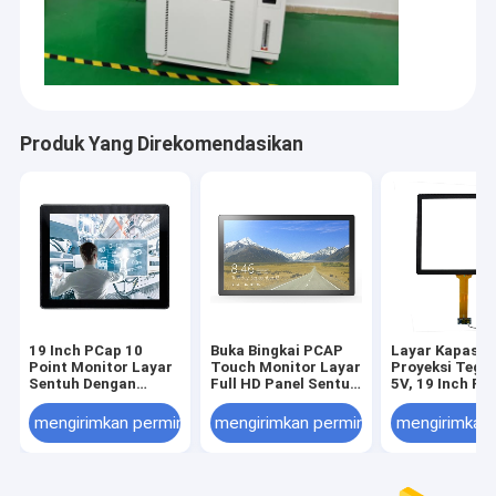
Produk Yang Direkomendasikan
19 Inch PCap 10
Buka Bingkai PCAP
Layar Kapasiti
Point Monitor Layar
Touch Monitor Layar
Proyeksi Tega
Sentuh Dengan
Full HD Panel Sentuh
5V, 19 Inch P
Mount Bracket
Pesawat Murni
Touch Monito
Vandalproof
mengirimkan permintaan
mengirimkan permintaan
mengirimkan