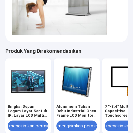
Produk Yang Direkomendasikan
Bingkai Depan
Aluminium Tahan
7 "-8.4" Multi
Logam Layar Sentuh
Debu Industrial Open
Capacitive
IR, Layar LCD Multi
Frame LCD Monitor
Touchscreen,
Sentuh 23,6 Inch 6
19 Inch DC 12V
Antiglare Dus
poin
Power
Touch Screen
mengirimkan permintaan
mengirimkan permintaan
mengirimkan