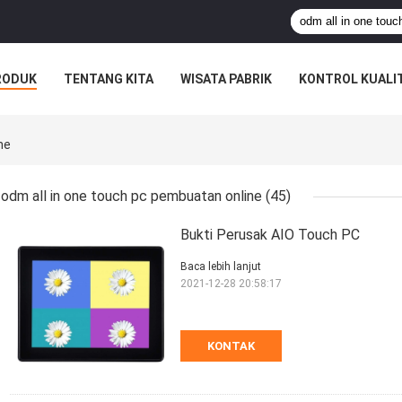
RODUK
TENTANG KITA
WISATA PABRIK
KONTROL KUALI
ne
odm all in one touch pc pembuatan online
(45)
Bukti Perusak AIO Touch PC
Baca lebih lanjut
2021-12-28 20:58:17
KONTAK