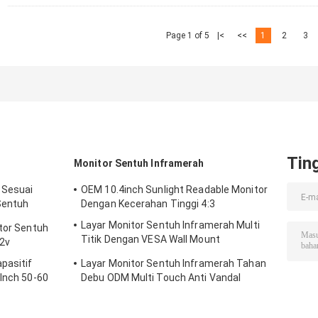
Page 1 of 5
|<
<<
1
2
3
Tin
Monitor Sentuh Inframerah
 Sesuai
OEM 10.4inch Sunlight Readable Monitor
Sentuh
Dengan Kecerahan Tinggi 4:3
Layar Monitor Sentuh Inframerah Multi
itor Sentuh
Titik Dengan VESA Wall Mount
12v
Waterproof
pasitif
Layar Monitor Sentuh Inframerah Tahan
 Inch 50-60
Debu ODM Multi Touch Anti Vandal