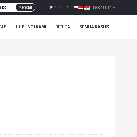
Quote request suatu
Mencari
|
Indonesian
TAS
HUBUNGI KAMI
BERITA
SEMUA KASUS