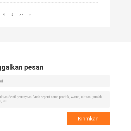
4
5
>>
>|
ggalkan pesan