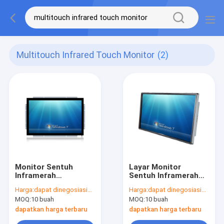
Multitouch Infrared Touch Monitor
(2)
Monitor Sentuh
Layar Monitor
Inframerah
Sentuh Inframerah
Multisentuh
Tahan Debu ODM
Harga:
dapat dinegosiasikan
Harga:
dapat dinegosiasikan
Multi Touch Anti
MOQ:
10 buah
MOQ:
10 buah
Vandal
dapatkan harga terbaru
dapatkan harga terbaru