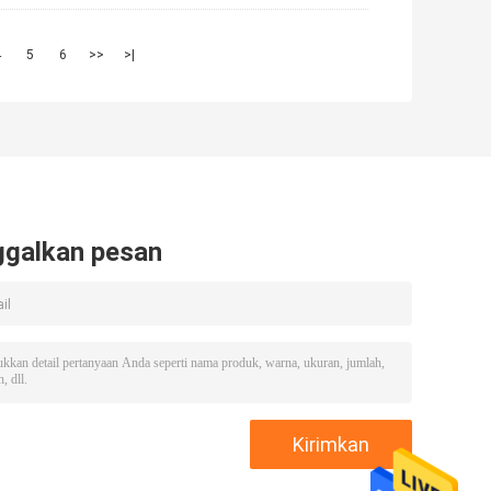
4
5
6
>>
>|
ggalkan pesan