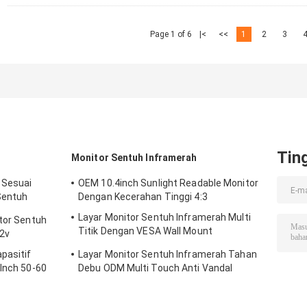
Page 1 of 6
|<
<<
1
2
3
Tin
Monitor Sentuh Inframerah
 Sesuai
OEM 10.4inch Sunlight Readable Monitor
Sentuh
Dengan Kecerahan Tinggi 4:3
Layar Monitor Sentuh Inframerah Multi
itor Sentuh
Titik Dengan VESA Wall Mount
12v
Waterproof
pasitif
Layar Monitor Sentuh Inframerah Tahan
 Inch 50-60
Debu ODM Multi Touch Anti Vandal