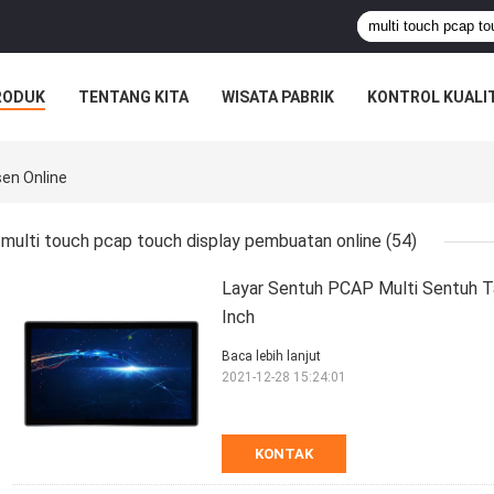
RODUK
TENTANG KITA
WISATA PABRIK
KONTROL KUALI
en Online
multi touch pcap touch display pembuatan online
(54)
Layar Sentuh PCAP Multi Sentuh Ta
Inch
Baca lebih lanjut
2021-12-28 15:24:01
KONTAK