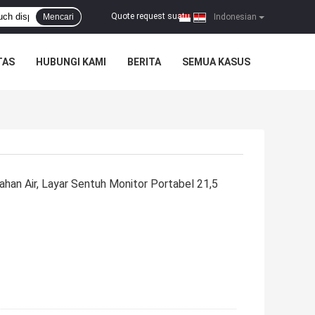
Quote request suatu
Mencari
|
Indonesian
TAS
HUBUNGI KAMI
BERITA
SEMUA KASUS
han Air, Layar Sentuh Monitor Portabel 21,5