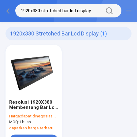
1920x380 Stretched Bar Lcd Display
(1)
Resolusi 1920X380
Membentang Bar Lcd
Display 19.1 Inch
Harga:
dapat dinegosiasikan
untuk iklan
MOQ:
1 buah
dapatkan harga terbaru