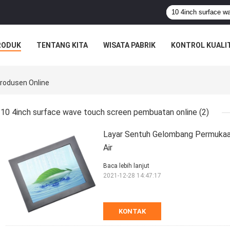
RODUK
TENTANG KITA
WISATA PABRIK
KONTROL KUALI
rodusen Online
10 4inch surface wave touch screen pembuatan online
(2)
Layar Sentuh Gelombang Permukaan
Air
Baca lebih lanjut
2021-12-28 14:47:17
KONTAK