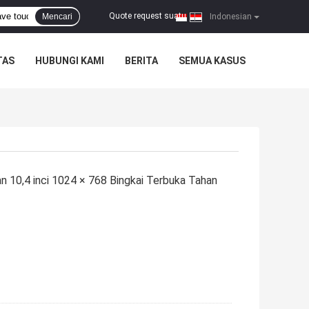
Quote request suatu
Mencari
|
Indonesian
TAS
HUBUNGI KAMI
BERITA
SEMUA KASUS
 10,4 inci 1024 × 768 Bingkai Terbuka Tahan